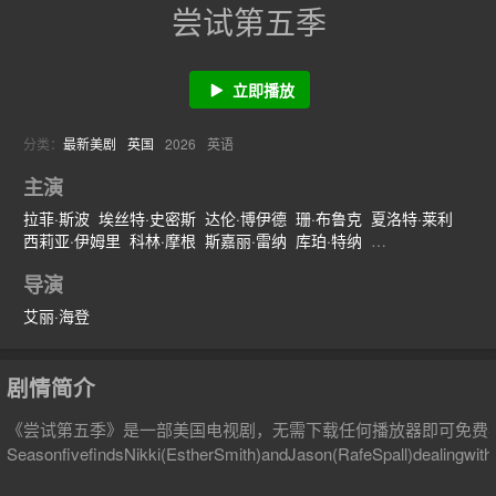
尝试第五季
立即播放
分类：
最新美剧
英国
2026
英语
主演
拉菲·斯波
埃丝特·史密斯
达伦·博伊德
珊·布鲁克
夏洛特·莱利
西莉亚·伊姆里
科林·摩根
斯嘉丽·雷纳
库珀·特纳
吉米索拉·艾库美罗
丹妮尔·维塔利斯
莉·布拉泽海德
导演
艾丽·海登
剧情简介
《尝试第五季》是一部美国电视剧，无需下载任何播放器即可免费
SeasonfivefindsNikki(EstherSmith)andJason(RafeSpall)dealingwithth