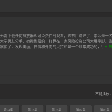
无需下载任何播放器即可免费在线观看，该节目讲述了：索菲是一
大学男友分手，她搬到纽约，打算在一家风险投资公司大展拳脚。
震惊了，发现美丽，自信和外向的贝拉也是一个非常成功的，很多
▼ 
，贝拉并不像她看起来那么坚强，她也面临着这个为美貌而着迷的
有一段更稳定、更有意义的关系。
不能播放
第04集
第05集
第06集
第07集
第08集