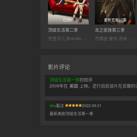
已完结
更新至第07集
顶级生活第二季
龙之家族第三季
杰登可儿,Brandin,Rackley,Daniel,Messier,雷丽·斯蒂尔,Steve,Ross,Danny,Crawford,卡凡·瑞斯,洁丝汀·娇丽,凯登·克劳丝,Geoff,Stirling,Jr.,Marcio,Catalano,丹妮
杰佛逊·豪尔,汤米·弗拉纳根,水野索诺娅,法比安·弗兰克尔,奥利维亚·库克,汤姆·格林-卡尼,马特·史密斯,盖尔·兰金,弗莱迪·福克斯,贝塔尼·安东尼亚,丹·福勒,伊万·米切尔,史蒂夫·图森特,詹姆斯·诺顿,瑞斯·伊凡斯,马修·尼达姆,库尔特·埃贾万,丹尼尔·法瑟斯,阿布巴卡尔·萨利姆,保罗·肯尼迪,汤姆·班尼特,艾玛·达西,菲比·坎贝尔,菲娅·萨班,哈利·科利特,基兰·比尤,克林顿·利伯蒂,阿比
影片评论
顶级生活第一季
的短评
2009年在
美国
上映，还行目前该片在豆瓣的评
shu
看过
2022-09-21
最新美剧顶级生活第一季