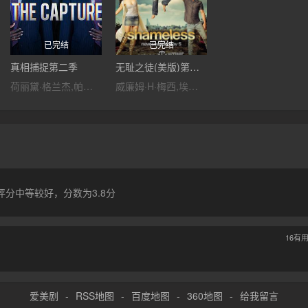
已完结
已完结
真相捕捉第二季
无耻之徒(美版)第八季
荷丽黛·格兰杰,帕帕·厄希度,因迪拉·瓦玛,朗·普尔曼,本·迈尔斯,莉娅·威廉姆斯,卡文·克勒金,金妮·霍尔德,奈杰尔·林赛,安迪·尼曼,夏莉·墨菲,George Taylor,杨罗布,Joseph Arkley
威廉姆·H·梅西,埃米·罗森,杰瑞米·艾伦·怀特,伊森·卡特科斯基,珊诺拉·汉普顿,史蒂夫·豪威,艾玛·肯尼,卡梅隆·莫纳汉,伊西多拉·格瑞新特,斯科特·迈克尔·坎贝尔,艾丽莎·科波拉,艾略特·弗莱彻,露比·莫迪恩,扎克·珀尔曼,阿兰·罗森伯格,杰西卡·斯佐尔,帕芮·马费尔德,丽维·陈
分中等较好，分数为3.8分
16
有
爱美剧
-
RSS地图
-
百度地图
-
360地图
-
给我留言