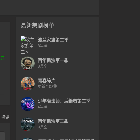
最新美剧榜单
波兰家族第三季
名
8集全
当
需
展开
百年孤独第一季
职
8集全
青春碎片
更新至02集
少年魔法师：后继者第三季
4集全
，报错
百年孤独第二季
8集全