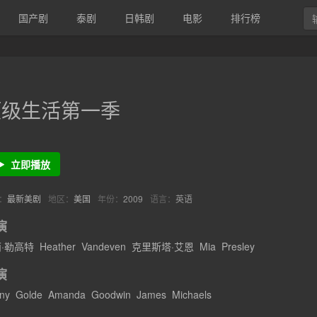
国产剧
泰剧
日韩剧
电影
排行榜
顶级生活第一季
立即播放
：
最新美剧
地区：
美国
年份：
2009
语言：
英语
演
·勒高特
Heather
Vandeven
克里斯塔·艾恩
Mia
Presley
演
ny
Golde
Amanda
Goodwin
James
Michaels