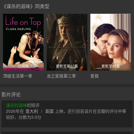
《谋杀的滋味》同类型
已完结
更新至第07集
更新至12集
顶级生活第一季
龙之家族第三季
爱我
影片评论
谋杀的滋味
的短评
2026年在
意大利
/
英国
上映，还行目前该片在豆瓣的评分中等
较好，分数为3.0分