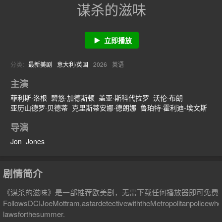
谋杀的滋味
立即播放
分类：
最新美剧
意大利
/
英国
2026
英语
主演
菲利斯·洛根
碧悠·加德斯顿
盖亚·斯科代拉罗
沃伦·布朗
亚历山德罗·贝德蒂
克里斯蒂安娜·德朗娜
鲁珀特·霍利迪-埃文斯
乌尔巴诺·巴尔贝里尼
Alessandro
Fella
朱塞佩·博尼法蒂
导演
Jon
Jones
剧情简介
《谋杀的滋味》是一部推荐欧美剧，无需下载任何播放器即可免费
FollowsDCIJoeMottram,astardetectivewiththeMetropolitanpolicewho,af
lawsforthesummer.