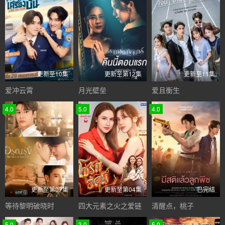
更新至10集
更新至第12集
更新至11集
爱冲云霄
月光壁垒
爱且衡生
4.0
5.0
4.0
更新至第07集
更新至第04集
已完结
等待黎明破晓时
四大元素之火之爱链
清醒点，桃子
5.0
3.0
5.0