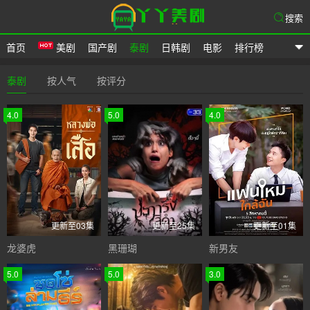
搜索
首页
美剧
国产剧
泰剧
日韩剧
电影
排行榜
爱美剧
泰剧
按人气
按评分
4.0
5.0
4.0
更新至03集
更新至25集
更新至01集
龙婆虎
黑珊瑚
新男友
5.0
5.0
3.0