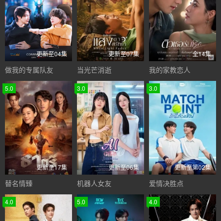
更新至04集
更新至07集
全14集
做我的专属队友
当光芒消逝
我的家教恋人
5.0
3.0
3.0
更新至17集
更新至06集
更新至第02集
替名情臻
机器人女友
爱情决胜点
4.0
5.0
4.0