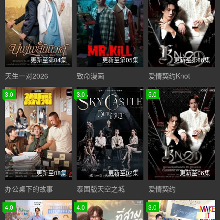
更新至第04集
更新至第05集
更新至第06集
天生一对2026
致命漫画
爱情契约Knot
3.0
3.0
5.0
更新至08集
更新至02集
更新至06集
办公桌下的故事
泰国版天空之城
爱情契约
4.0
4.0
3.0