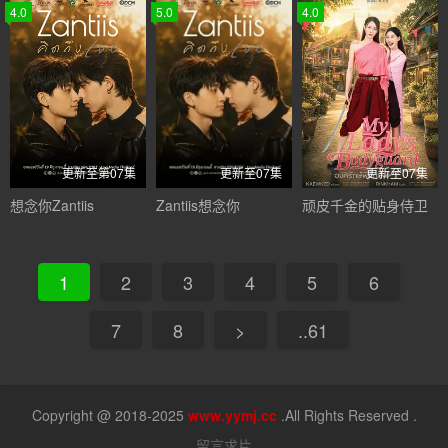
4.0
5.0
4.0
更新至第07集
更新至07集
更新至07集
想念你Zantiis
Zantiis想念你
顽皮千金的贴身侍卫
1
2
3
4
5
6
7
8
>
..61
Copyright @ 2018-2025
www.yymj.cc
.All Rights Reserved .
留言求片