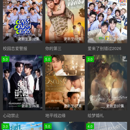
更新至第02集
更新至02集
更新至03集
校园恋爱警报
你的第三
爱来了别错过2026
5.0
5.0
3.0
更新至06集
更新至07集
更新至07集
心动禁止
地平线边缘
绘梦婚礼
3.0
5.0
4.0