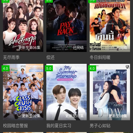
更新至第06集
已完结
已完结
无尽雨季
偿还
冬日斜阳暖
4.0
5.0
4.0
更新至02集
更新至07集
更新至30集
校园暗恋警报
我的夏日实习
男子心如钻