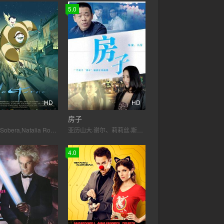
5.0
HD
HD
房子
Carlos Sobera,Natalia Rodríguez,Imanol Arias
亚历山大·谢尔、莉莉丝·斯坦根博格、查理·哈纳、特里斯坦·格贝尔、丹尼尔·施特雷塞尔、迈克尔·斯派奇特、Andrea、Guo
4.0