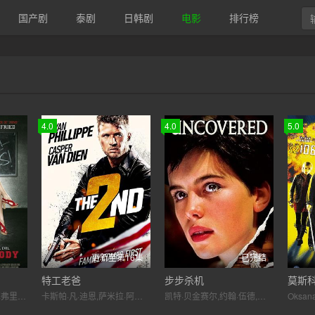
国产剧
泰剧
日韩剧
电影
排行榜
4.0
4.0
5.0
更新至第16集
已完结
特工老爸
步步杀机
莫斯
梅根·福克斯,阿曼达·塞弗里德,约翰尼·西蒙斯,亚当·布罗迪
卡斯帕·凡·迪恩,萨米拉·阿姆斯特朗,瑞恩·菲利普
凯特·贝金赛尔,约翰·伍德,西妮德·库萨克,Paudge Behan,彼特·温菲尔德,海伦·麦克洛瑞,迈克尔·高夫,阿特·马里克