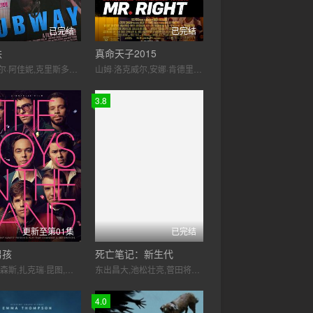
已完结
已完结
铁
真命天子2015
伊莎贝尔·阿佳妮,克里斯多弗·兰伯特,让·雨果·安格拉德,理查德·波林热,米歇尔·加拉布吕,让·雷诺
山姆·洛克威尔,安娜·肯德里克,蒂姆·罗斯,詹姆斯·兰索恩,安松·蒙特,迈克尔·艾克朗德,罗伯特·菲茨杰拉德·迪格斯,凯蒂·尼拉,埃琳娜·桑切斯,温蒂·麦科尔姆
3.8
更新至第01集
已完结
男孩
死亡笔记：新生代
吉姆·帕森斯,扎克瑞·昆图,马特·波莫,安德鲁·兰内斯,查尔斯·卡维尔,罗宾·德·齐泽斯,布莱恩·胡奇森 ,塔克·霍金斯,约翰·德卢卡,杰克·阿姆斯特朗,泰勒·迈尔斯,Michael Benjamin Washington,Ken Holmes,Julia Parker,Brian Dole
东出昌大,池松壮亮,菅田将晖,青山草太
4.0