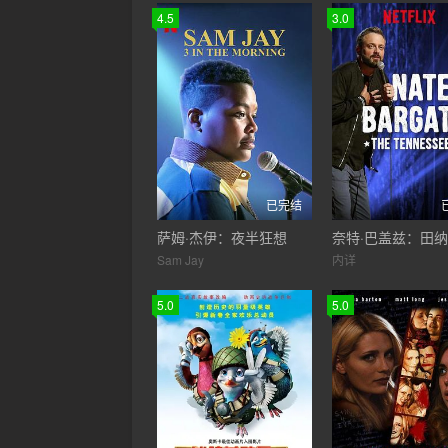
4.5
3.0
已完结
萨姆·杰伊：夜半狂想
Sam Jay
内详
5.0
5.0