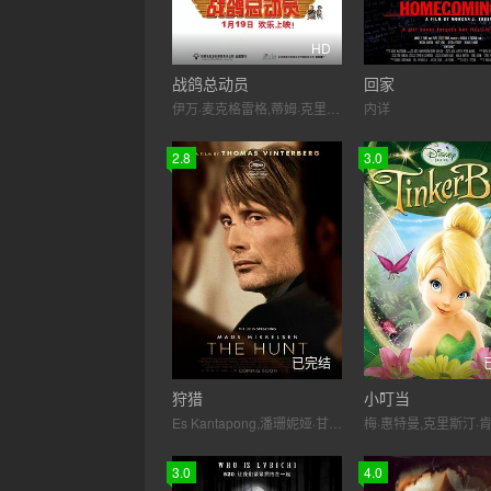
HD
战鸽总动员
回家
伊万·麦克格雷格,蒂姆·克里,吉姆·布劳德本特,约翰·赫特
内详
2.8
3.0
已完结
狩猎
小叮当
Es Kantapong,潘珊妮娅·甘宋卢
3.0
4.0