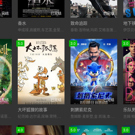
完结
已完结
已完结
香水
致命追踪
地下
申成禄,高媛熙,车艺莲,金旻奎,
泰勒·洛特纳,玛莉·艾格洛蒲露丝,拉菲·格拉沃恩,亚当·雷纳,山姆·麦地那,安德鲁·埃尔维斯·米勒,道阿·茂阿,Christian Steel,何伟清
5.0
3.0
3.0
已完结
已完结
已完结
大坏狐狸的故事
刺猬索尼克
乐队
梅·惠特曼,克里斯汀·肯诺恩斯,雷文-西蒙尼,刘玉玲,亚美莉卡·费雷拉,简·霍洛克斯,杰西·麦卡尼,杰夫·贝内特,罗伯·鲍森,帕梅拉·阿德龙,安杰丽卡·休斯顿,罗琳娜·麦肯尼特,史蒂夫·瓦伦丁,凯茜·纳基麦,理查德·波特诺,盖尔·博尔赫斯,亚美莉卡·杨,凯特·克雷西达,鲍伯·伯根
纪尧姆·达尔诺,席琳·荣特,达米安·维特卡,安托万·苏姆斯基,卡梅尔·阿卜德萨多克,克里斯多夫·勒莫因,纪尧姆·布谢德,鲍里斯·雷林格,玛佳丽·罗森茨威格,让·卢·霍维茨,伊夫·阎
詹姆斯·麦斯登,金·凯瑞,本·施瓦茨,提卡·森普特,娜塔莎·罗斯韦尔,亚当·佩里,李·马贾道布,尼尔·麦克唐纳,汤姆·巴特勒,弗兰克·C·特纳,梅洛德·诺西普·尼曼,珊农·陈-肯特,布拉德·凯利,尔芬娜·卢克,加里·切克,迈克尔·霍根,珍妮·克鲁蒂尔,贝利·斯科德里,杰夫·桑卡,丽莎·钱德勒,科琳·欧肖内希,利安娜·拉普
4.0
5.0
3.0