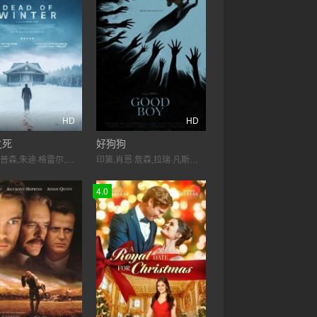
HD
HD
之死
好狗狗
艾玛·汤普森,朱迪·格雷尔,马克·门查卡,劳雷尔·马斯登,盖亚·怀斯,Cúán Hosty-Blaney,Dalton Leeb,保罗·汉密尔顿,劳埃德·哈钦森,布莱恩·F·奥博恩
印第,肖恩·詹森,拉瑞·凡斯登,阿莉埃勒·弗里德曼,安雅·克罗切科,麦克斯,斯图亚特·鲁丁
4.0