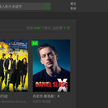
留言
新闻
共有
“648”
个影片,当前第
“1”
页
3.0
已完结
已完结
科行动
丹尼尔·斯洛斯：X
Oksana Akinshina-Anna,Andrei Ilyin-Grishyn,Anastasya Makeyeva-Olga,Andrei Merzlikin-Maks,Oleg Shtefanko-Martin,Maksim Sukhanov-Starshiy (Denis),Leonid Yarmolnik/Leonid Yarmolnik-Krot
丹尼尔·斯洛斯