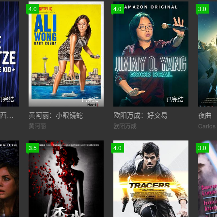
4.0
4.0
3.0
已完结
已完结
已完结
奈特·巴盖兹：田纳西小子
黄阿丽：小眼镜蛇
欧阳万成：好交易
夜曲
黄阿丽
欧阳万成
3.5
4.0
3.0