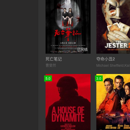
已完结
死亡笔记
夺命小丑2
曹斐然
5.0
3.0