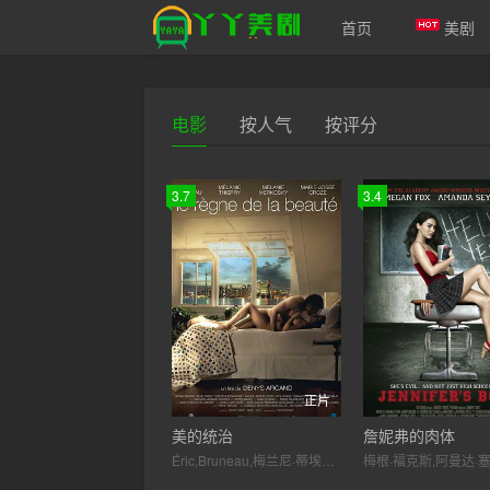
首页
美剧
爱美剧
电影
按人气
按评分
3.7
3.4
正片
美的统治
詹妮弗的肉体
Éric,Bruneau,梅兰尼·蒂埃里,Melanie,Merkosky,玛丽-乔西·克罗兹