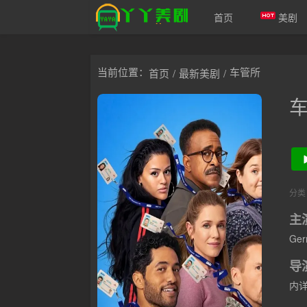
首页
美剧
爱美剧
当前位置：
车管所
首页
/
最新美剧
/
分类
主
Ger
导
内