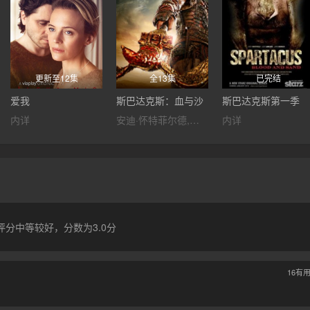
更新至12集
全13集
已完结
爱我
斯巴达克斯：血与沙
斯巴达克斯第一季
内详
安迪·怀特菲尔德,马努·贝内特,Erin,Cummings,Nick,Tarabay,Antonio,Te,Maioho,露西·劳伦斯
内详
分中等较好，分数为3.0分
16
有