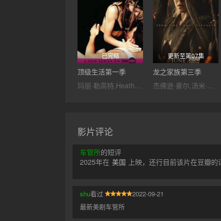
已完结
更新至第07集
顶级生活第一季
龙之家族第三季
玛丽·勒高特,Heather,Vandeven,克里斯塔·艾恩,Mia,Presley
杰佛逊·豪尔,汤米·弗拉纳根,水野索诺娅,法比安·弗兰克尔,奥利维亚·库克,汤姆·格林-卡尼,马特·史密斯,盖尔·兰金,弗莱迪·福克斯,贝塔尼·安东尼亚,丹·福勒,伊万·米切尔,史蒂夫·图森特,詹姆斯·诺顿,瑞斯·伊凡斯,马修·尼达姆,库尔特·埃贾万,丹尼尔·法瑟斯,阿布巴卡尔·萨利姆,保罗·肯尼迪,汤姆·班尼特,艾玛·达西,菲比·坎贝尔,菲娅·萨班,哈利·科利特,基兰·比尤,克林顿·利伯蒂,阿比
影片评论
车管所
的短评
2025年在
美国
上映，还行目前该片在豆瓣的评
shu
看过
2022-09-21
最新美剧车管所