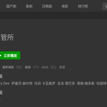
国产剧
泰剧
日韩剧
电影
排行榜
车管所
立即播放
：
最新美剧
地区：
美国
年份：
2025
语言：
英语
演
ry Dee
萨曼莎·赫尔特
托尼·卡瓦勒罗
吉吉·尊巴多
蒂姆·梅多斯
哈丽特
演
详