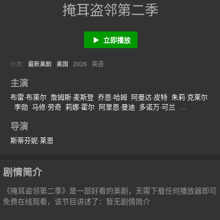
掩耳盗邻第二季
立即播放
分类：
最新美剧
美国
2026
英语
主演
布雷·布莱尔
詹姆斯·麦斯登
乔恩·哈姆
阿曼达·皮特
朱莉·克莱尔
李勋
马修·劳奇
莉娜·霍尔
阿里恩·曼迪
多诺万·可兰
奥利维亚·穆恩
斯万米·萨姆派奥
普里亚·贾恩
迪诺·卡斯特利
导演
Mya·Ison
本·利文斯顿
Jameson·Flynn·Lopez
Geneva·Meredith
Nicholas·Natoli
Erin·Robinson
斯蒂芬妮·莱恩
剧情简介
《掩耳盗邻第二季》是一部好看的美剧，无需下载任何播放器即可
免费在线观看，该节目讲述了：暂无剧情简介