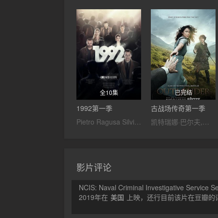
全10集
已完结
1992第一季
古战场传奇第一季
Pietro Ragusa Silvia Degrandi Lana Vlady
凯特瑞娜·巴尔夫,萨姆·修汉,邓肯·拉克鲁瓦,索菲亚·斯凯尔顿,理查德·兰金,托比亚斯·门基斯,凯撒·东布瓦,劳伦·莱尔,约翰·贝尔,格拉汉姆·麦克泰维什,Grant O'Rourke,Caitlin O'Ryan,斯蒂芬·沃尔特斯,爱德华·斯皮伊尔斯,Romann Berrux,大卫·贝利,玛丽亚·多耶·肯尼迪,安德鲁·高尔,柯林·麦克法兰,凯尔·里斯,保罗·唐奈利,史蒂芬·克里,尼尔·哈德森,
影片评论
NCIS: Naval Criminal Investigative Service S
2019年在
美国
上映，还行目前该片在豆瓣的评