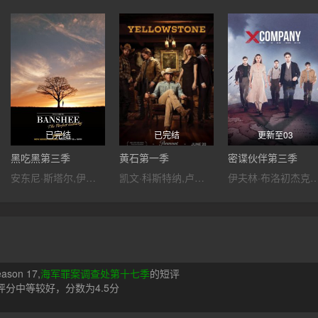
已完结
已完结
更新至03
黑吃黑第三季
黄石第一季
密谍伙伴第三季
安东尼·斯塔尔,伊万娜·米利塞维奇,乌尔里奇·汤姆森,弗兰基·费森,李勋,罗斯·布莱克维尔,马特·索维托,翠斯提·凯莉·邓恩,瑞安谢恩,莉莉·西蒙斯,Geno,Segers,阿芙顿·威廉姆森,兰利·柯克伍德,马修·劳奇,奥黛塔·安纳布尔,查斯科·斯宾塞,坦娅·克拉克,安东尼·瑞维瓦,迈尔斯·哈姆帕斯,马克·希克斯,让·克劳德·卢耶,汉斯·马雷罗
凯文·科斯特纳,卢克·葛莱姆斯,凯利·蕾莉,韦斯·本特利,科尔·豪瑟,凯尔西·周,杰佛逊·怀特,吉尔·伯明翰,伊恩·鲍汉,丹宁 理查兹,丹尼·赫斯顿,温迪·莫尼兹,蒂莫西·卡哈特,鲁迪·拉莫斯,米谢拉·康琳,瑞恩·宾汉姆,托卡拉·克利福德,凯瑟琳·坎宁安,塔娜亚·比蒂,瑞恩·多尔西,乔什·卢卡斯,弗瑞德里克·林恩,巴克·泰勒,詹姆斯·乔丹,迈克尔·诺里,格瑞辰·摩尔,休·狄伦,巴雷特·斯瓦特克,约
伊夫林·布洛初杰克·
eason 17,
海军罪案调查处第十七季
的短评
分中等较好，分数为4.5分