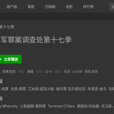
国产剧
泰剧
日韩剧
电影
排行榜
第十七季
海军罪案调查处第十七季
立即播放
：
犯罪/历史
地区：
美国
年份：
2019
语言：
英语
40分钟
罪案,剧情
演
·哈蒙
尚恩·穆雷
艾米丽·威克沙姆
维尔摩·瓦尔德拉玛
布莱恩·迪岑
洛
·麦考姆
演
y·Wharmby
小詹姆斯·惠特摩
Terrence·O’Hara
莱斯利·利伯曼
托马斯·