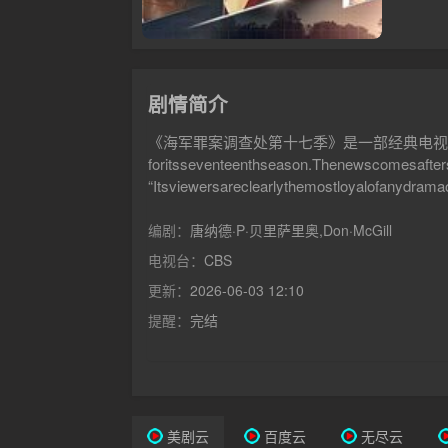
剧情简介
《海军罪案调查处第十七季》是一部经典电视剧，无需下载任何播放器即
foritsseventeenthseason.Thenewscomesafter
“Itsviewersareclearlythemostloyalofanydrama
Initscurrentseason,“NCIS”hasbeenaveragin
IthasremainedastrongperformerforCBS,inboth
编剧：
唐纳德·P·贝里萨里奥,Don·McGill
onagrowinglistｓｃｒｉｐｔedtitlesconfirmedto
电视台：
CBS
更新：
2026-06-03 12:10
提醒：
完结
美剧云
百度云
无尽云