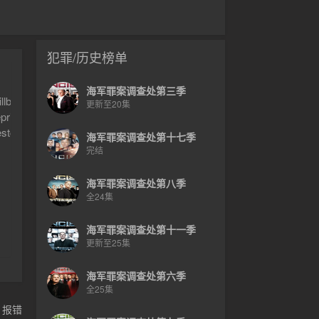
犯罪/历史榜单
海军罪案调查处第三季
tsveterandramasforthe2019-20TVseason.Announcedthi
更新至20集
isehisroleontheseries.“NCIShasbeenaglobaljuggernautforalmosttwo
hestorytelling.Weoweahugedebtofgratitudetothegiftedproductiontea
海军罪案调查处第十七季
d-most-watchedｓｃｒｉｐｔedseries,behindonly“TheBigBangTheory.”
完结
grenewalcontenderleadinguptotheannouncementtoday.Withthisrenew
海军罪案调查处第八季
全24集
海军罪案调查处第十一季
更新至25集
海军罪案调查处第六季
全25集
，报错