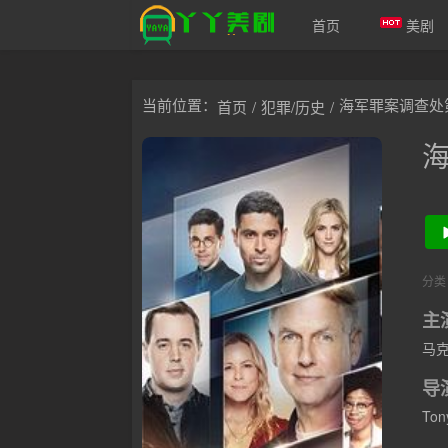
首页
美剧
爱美剧
当前位置：
海军罪案调查处
首页
/
犯罪/历史
/
分类
主
马克
大卫
导
Ton