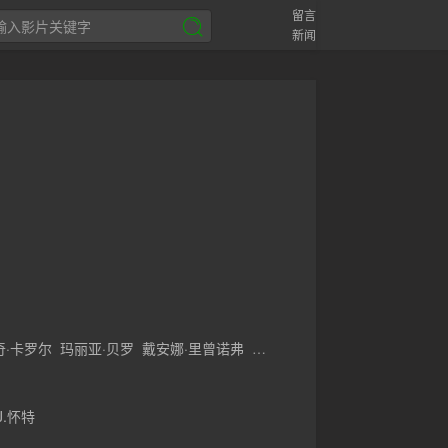
留言
新闻
奇·卡罗尔
玛丽亚·贝罗
戴安娜·里曾诺弗
J.怀特