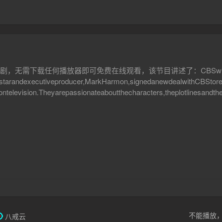
可免费在线观看，该节目讲述了：CBSwillbebringingbackanotheroneofi
starandexecutiveproducer,MarkHarmon,signedanewdealwithCBStorepr
ontelevision.Theyarepassionateaboutthecharacters,theplotlinesandt
g12.2millionviewersinthelive+samedayratings,makingitTV’ssecon
itsratingsandviewershipnumbers,andwaswidelyconsideredtobeastron
bereturningonCBSforthe2019-20season.
不能播放
八戒云