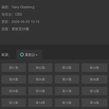
别部门，肩负着调查任何有一丝证据证明与海军及海军陆战队人员
有关的犯罪，且不论其级别或职位的高低。领导这支小组并独立于
编剧：
Gary·Glasberg
海军指挥系统的是NCIS特工LeroyJethroGibbs(MarkHarmon饰)，
电视台：
CBS
这名经验丰富的调查员与审问员是个机智、强硬并且为了完成任务
更新：
2026-06-03 10:10
愿意打破常规的人。。。。。《海军罪案调查处》(NCIS)已经获得
第11季的续订了!本周五，CBS电视网正式确认了上述消息，并宣
提醒：
更新至25集
布说，工作合同即将于本季末到期的MarkHarmon已和剧组续签了
新合同。据了解，即使已播出十年，《海军罪案调查处》仍是当下
美国广播网上观众最多的电视剧集——本季约有2148万观众，同
比增长超过7%——还是收视率最高的剧情类剧集，收视率高达
来源：
美剧云
4.2。
第01集
第02集
第03集
第04集
第05集
第06集
第07集
第08集
第09集
第10集
第11集
第12集
第13集
第14集
第15集
第16集