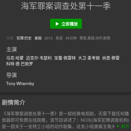
海军罪案调查处第十一季
立即播放
分类：
犯罪/历史
美国
2013
英语
45分钟
罪案,悬疑,动作,剧情
主演
马克·哈蒙
迈克尔·韦瑟利
宝蕾·佩雷特
大卫·麦考姆
尚恩·穆雷
科特·德·巴勃罗
导演
Tony·Wharmby
剧情简介
《海军罪案调查处第十一季》是一部经典电视剧，无需下载任何播
放器即可免费在线观看，该节目讲述了：NCIS(海军犯罪调查机构)
是一部关于一支特工小组的动作剧集，这支小组隶属五角大楼的特
▼ 展开