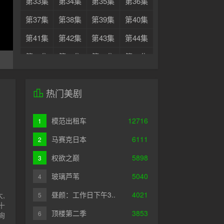
第33集
第34集
第35集
第36集
第37集
第38集
第39集
第40集
第41集
第42集
第43集
第44集
第45集
第46集
第47集
第48集
第49集
第50集
第51集
第52集
热门美剧
第53集
第54集
第55集
第56集
第57集
第58集
第59集
第60集
模范出租车
12716
1
第61集
第62集
第63集
第64集
马赛克日本
6111
2
第65集
第66集
第67集
第68集
权欲之巅
5898
3
第69集
第70集
第71集
第72集
玻璃芦苇
5040
4
第73集
第74集
第75集
第76集
昼颜：工作日下午3..
4021
,
5
第77集
第78集
第79集
第80集
十
顶楼第二季
3853
6
絢
第81集
第82集
第83集
第84集