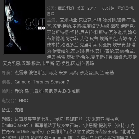
分类：
魔幻/科幻
美国
2017
60分钟
奇幻,剧情,
冒险
主演：
艾米莉亚·克拉克,基特·哈灵顿,彼特·丁拉
基,苏菲·特纳,麦茜·威廉姆斯,琳娜·海蒂,伊萨克·
亨普斯特德-怀特,尼古拉·科斯特-瓦尔道,约翰·C·
布莱德利,阿尔菲·艾伦,皮鲁·埃斯贝克,吉姆·布劳
德本特,格温多兰·克里斯蒂,利亚姆·坎宁安,娜塔
莉·伊曼纽尔,杰罗姆·弗林,艾丹·吉伦,艾德·希兰,
伊恩·格雷,康勒斯·希尔,克里斯托弗·海维尤,罗伊
·麦克凯恩,汉娜·穆雷,卡里斯·范·侯登,因迪拉·瓦玛
导演：
杰雷米·波德斯瓦,,马克·米罗,,马特·沙克曼,,阿兰·泰勒
别名：
Game of Thrones Season 7
编剧：
乔治·马丁,戴维·贝尼奥夫,D·B·威斯
电视台：
HBO
备注：
完结
剧情：
故事发展至第七季，“龙母”丹妮莉丝（艾米莉亚·克拉克
EmiliaClarke饰）率军抵达了故乡龙石岛，“小恶魔”提利昂（彼特·丁克
拉奇PeterDinklage饰）召集维斯特洛众领主欲复辟龙家王朝。“北境之
王”琼恩（基特·哈灵顿KitHarington饰）为得到岛上的龙晶抵御异鬼大