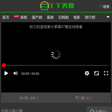
搜索
首页
美剧
国产剧
泰剧
日韩剧
电影
排行榜
爱美剧
权力的游戏第七季第07集在线观看
顶(
235
)
踩(
0
)
百度云第07集
百度云