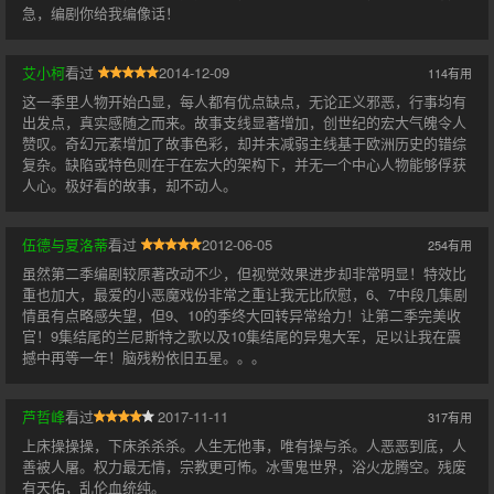
急，编剧你给我编像话！
艾小柯
看过
2014-12-09
114
有用
这一季里人物开始凸显，每人都有优点缺点，无论正义邪恶，行事均有
出发点，真实感随之而来。故事支线显著增加，创世纪的宏大气魄令人
赞叹。奇幻元素增加了故事色彩，却并未减弱主线基于欧洲历史的错综
复杂。缺陷或特色则在于在宏大的架构下，并无一个中心人物能够俘获
人心。极好看的故事，却不动人。
伍德与夏洛蒂
看过
2012-06-05
254
有用
虽然第二季编剧较原著改动不少，但视觉效果进步却非常明显！特效比
重也加大，最爱的小恶魔戏份非常之重让我无比欣慰，6、7中段几集剧
情虽有点略感失望，但9、10的季终大回转异常给力！让第二季完美收
官！9集结尾的兰尼斯特之歌以及10集结尾的异鬼大军，足以让我在震
撼中再等一年！脑残粉依旧五星。。。
芦哲峰
看过
2017-11-11
317
有用
上床操操操，下床杀杀杀。人生无他事，唯有操与杀。人恶恶到底，人
善被人屠。权力最无情，宗教更可怖。冰雪鬼世界，浴火龙腾空。残废
有天佑，乱伦血统纯。