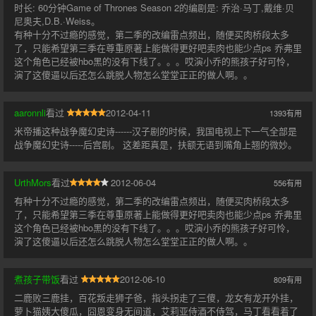
时长: 60分钟Game of Thrones Season 2的编剧是: 乔治·马丁,戴维·贝
尼奥夫,D.B.·Weiss。
有种十分不过瘾的感觉，第二季的改编雷点频出，随便买肉桥段太多
了，只能希望第三季在尊重原著上能做得更好吧卖肉也能少点ps 乔弗里
这个角色已经被hbo黑的没有下线了。。。哎演小乔的熊孩子好可怜，
演了这傻逼以后还怎么跳脱人物怎么堂堂正正的做人啊。。
aaronnli
看过
2012-04-11
1393
有用
米帝播这种战争魔幻史诗------汉子剧的时候，我国电视上下一气全部是
战争魔幻史诗-----后宫剧。 这差距真是，扶额无语到嘴角上翘的微妙。
UrthMors
看过
2012-06-04
556
有用
有种十分不过瘾的感觉，第二季的改编雷点频出，随便买肉桥段太多
了，只能希望第三季在尊重原著上能做得更好吧卖肉也能少点ps 乔弗里
这个角色已经被hbo黑的没有下线了。。。哎演小乔的熊孩子好可怜，
演了这傻逼以后还怎么跳脱人物怎么堂堂正正的做人啊。。
煮孩子带饭
看过
2012-06-10
809
有用
二鹿败三鹿挂，百花叛走狮子爸，指头拐走了三傻，龙女有龙开外挂，
萝卜猫姨大傻瓜，囧恩变身无间道，艾莉亚侍酒不侍驾，马丁看看着了