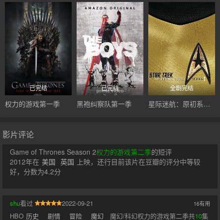
已完结
已完结
全剧完结
权力的游戏第一季
黑袍纠察队第一季
星际迷航：原初系列第一季
影片评论
Game of Thrones Season 2
权力的游戏第二季
的短评
2012年在
美国
英国
上映，还行目前该片在豆瓣的评分中等较
好，分数为4.2分
shu
看过
2022-09-21
16
有用
HBO
历史
剧情
冒险
魔幻
魔幻/科幻权力的游戏第二季共
10
集