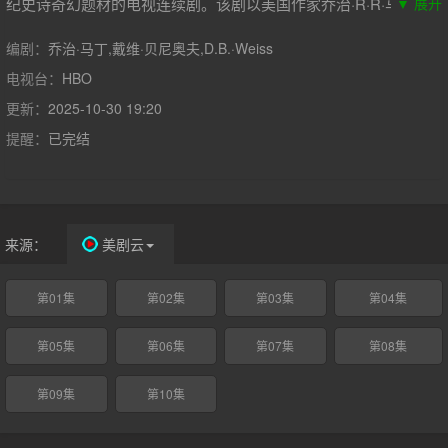
纪史诗奇幻题材的电视连续剧。该剧以美国作家乔治·R·R·马丁的
▼ 展开
奇幻巨作《冰与火之歌》七部曲为基础改编创作。艾德·史塔克
（肖恩·宾SeanBean饰）死后，其属臣拥戴他的长子罗柏·史塔克
编剧：
乔治·马丁,戴维·贝尼奥夫,D.B.·Weiss
（理查德·麦登RichardMadden饰）为北境之王。由罗柏·史塔克率
电视台：
HBO
领的北境大军与兰尼斯特实力相互对峙，蓝礼的南境雄兵则不断朝
更新：
2025-10-30 19:20
君临开拔，还有动向不明的史坦尼斯，以及西北黑海之上的铁群岛
诸民。戍守北疆的守夜人与境外蛮族一决生死。龙之母丹妮莉丝
提醒：
已完结
（艾米莉亚·克拉克EmiliaClarke饰）带着老弱残兵组成的卡拉萨，
跟随彗星的轨迹，穿越茫茫洪荒，朝遥远渺茫的复国大业进发。凛
冬将至，冷风渐起，这片大陆这一次又将演奏一支怎样的冰与火之
歌赞歌....
来源：
美剧云
第01集
第02集
第03集
第04集
第05集
第06集
第07集
第08集
第09集
第10集