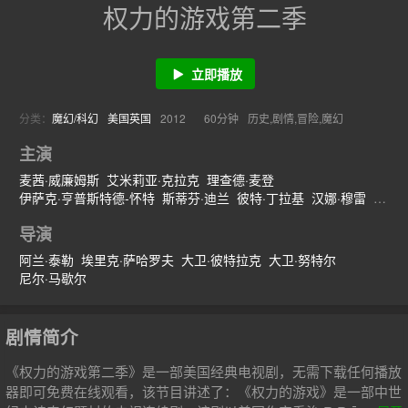
权力的游戏第二季
立即播放
分类：
魔幻/科幻
美国
英国
2012
60分钟
历史,剧情,冒险,魔幻
主演
麦茜·威廉姆斯
艾米莉亚·克拉克
理查德·麦登
伊萨克·亨普斯特德-怀特
斯蒂芬·迪兰
彼特·丁拉基
汉娜·穆雷
露丝·莱斯利
苏菲·特纳
查尔斯·丹斯
约瑟夫·戴浦西
娜塔丽·特纳
导演
阿兰·泰勒
埃里克·萨哈罗夫
大卫·彼特拉克
大卫·努特尔
尼尔·马歇尔
剧情简介
《权力的游戏第二季》是一部美国经典电视剧，无需下载任何播放
器即可免费在线观看，该节目讲述了：《权力的游戏》是一部中世