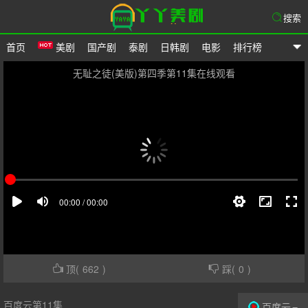
搜索
首页
美剧
国产剧
泰剧
日韩剧
电影
排行榜
爱美剧
无耻之徒(美版)第四季第11集在线观看
顶(
662
)
踩(
0
)
百度云第11集
百度云