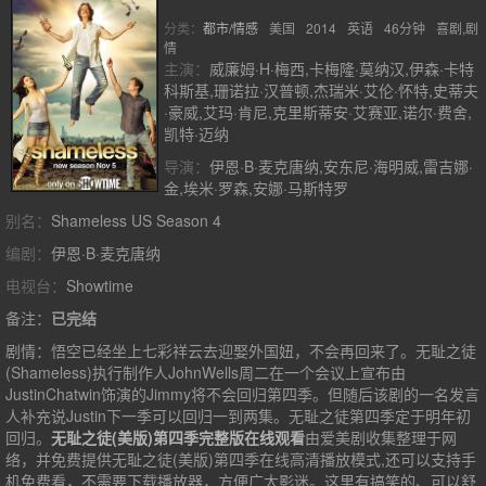
分类：
都市/情感
美国
2014
英语
46分钟
喜剧,剧
情
主演：
威廉姆·H·梅西,卡梅隆·莫纳汉,伊森·卡特
科斯基,珊诺拉·汉普顿,杰瑞米·艾伦·怀特,史蒂夫
·豪威,艾玛·肯尼,克里斯蒂安·艾赛亚,诺尔·费舍,
凯特·迈纳
导演：
伊恩·B·麦克唐纳,安东尼·海明威,雷吉娜·
金,埃米·罗森,安娜·马斯特罗
别名：
Shameless US Season 4
编剧：
伊恩·B·麦克唐纳
电视台：
Showtime
备注：
已完结
剧情：
悟空已经坐上七彩祥云去迎娶外国妞，不会再回来了。无耻之徒
(Shameless)执行制作人JohnWells周二在一个会议上宣布由
JustinChatwin饰演的Jimmy将不会回归第四季。但随后该剧的一名发言
人补充说Justin下一季可以回归一到两集。无耻之徒第四季定于明年初
回归。
无耻之徒(美版)第四季完整版在线观看
由爱美剧收集整理于网
络，并免费提供
无耻之徒(美版)第四季
在线高清播放模式,还可以支持手
机免费看，不需要下载播放器，方便广大影迷。这里有搞笑的、可以舒