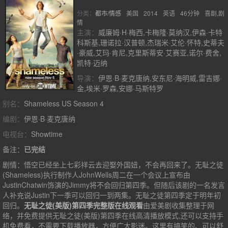
分类：
都市/情感
美国
2014
英语
46分钟
喜剧,剧
情
主演：
威廉姆·H·梅西,卡梅隆·莫纳汉,伊森·卡特
科斯基,珊诺拉·汉普顿,杰瑞米·艾伦·怀特,史蒂夫
·豪威,艾玛·肯尼,克里斯蒂安·艾赛亚,诺尔·费舍,
凯特·迈纳
导演：
伊恩·B·麦克唐纳,安东尼·海明威,雷吉娜·
金,埃米·罗森,安娜·马斯特罗
别名：
Shameless US Season 4
编剧：
伊恩·B·麦克唐纳
电视台：
Showtime
备注：
已完结
剧情：
悟空已经坐上七彩祥云去迎娶外国妞，不会再回来了。无耻之徒
(Shameless)执行制作人JohnWells周二在一个会议上宣布由
JustinChatwin饰演的Jimmy将不会回归第四季。但随后该剧的一名发言
人补充说Justin下一季可以回归一到两集。无耻之徒第四季定于明年初
回归。
无耻之徒(美版)第四季完整版在线观看
由爱美剧收集整理于网
络，并免费提供
无耻之徒(美版)第四季
在线高清播放模式,还可以支持手
机免费看，不需要下载播放器，方便广大影迷。这里有搞笑的、可以舒