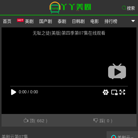
搜索
首页
美剧
国产剧
泰剧
日韩剧
电影
排行榜
爱美剧
无耻之徒(美版)第四季第07集在线观看
顶(
662
)
踩(
0
)
美剧云第07集
美剧云