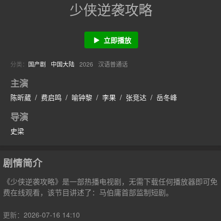
少侠逆袭攻略
立即播放
分类：
国产剧
中国大陆
2026
汉语普通话
主演
陈昕葳
/
费启鸣
/
喻钟黎
/
李果
/
张竞达
/
岳冬峰
导演
史梁
剧情简介
《少侠逆袭攻略》是一部热播电视剧，无需下载任何播放器即可免
费在线观看，该节目讲述了：马伯庸首部监制短剧。
更新：
2026-07-16 14:10