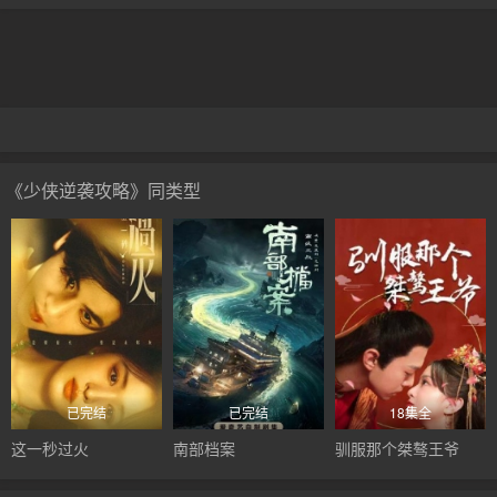
《少侠逆袭攻略》同类型
已完结
已完结
18集全
这一秒过火
南部档案
驯服那个桀骜王爷