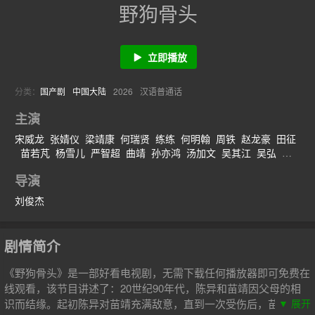
野狗骨头
立即播放
分类：
国产剧
中国大陆
2026
汉语普通话
主演
宋威龙
张婧仪
梁靖康
何瑞贤
练练
何明翰
周铁
赵龙豪
田征
苗若芃
杨雪儿
严智超
曲靖
孙亦鸿
汤加文
吴其江
吴弘
凌美仕
惠园
周俞辰
陈子萱
导演
刘俊杰
剧情简介
《野狗骨头》是一部好看电视剧，无需下载任何播放器即可免费在
线观看，该节目讲述了：20世纪90年代，陈异和苗靖因父母的相
识而结缘。起初陈异对苗靖充满敌意，直到一次受伤后，苗靖的善
▼ 展开