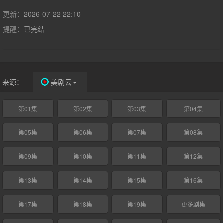
良让两人关系开始转变。然而好景不长，陈父去世、苗母消失，两
家大人并未走到一起，两个孩子却不得不相依为命。来到大学，苗
更新：
2026-07-22 22:10
靖勇敢告白，陈异却被卷入纵火案，成为关键证人，为保护苗靖，
提醒：
已完结
他逼她离开了藤城，配合警方抓捕嫌犯。多年后，陈异经营着一家
台球厅，苗靖则为了好运物流的审计工作回到藤城。两人重逢，陈
异因当年纵火案，对好运老板张宾早就心存警惕，试图阻止苗靖前
去工作未果。张宾的走私生意逐渐暴露，为保护苗靖，陈异只能以
身入局，两人并肩作战，配合警方对抗张宾。最终，张宾及其同伙
来源：
美剧云
受到法律制裁。身受重伤的陈异向苗靖告白，两人终成眷属。该剧
改编自小说《野狗骨头》。
第01集
第02集
第03集
第04集
第05集
第06集
第07集
第08集
第09集
第10集
第11集
第12集
第13集
第14集
第15集
第16集
第17集
第18集
第19集
更多剧集