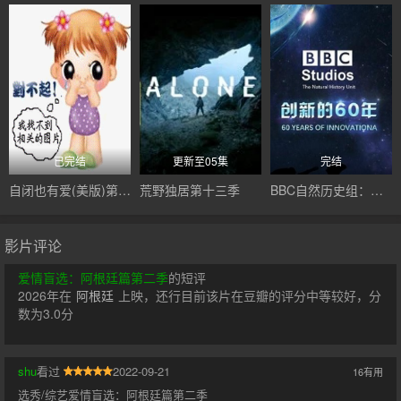
已完结
更新至05集
完结
自闭也有爱(美版)第三季
荒野独居第十三季
BBC自然历史组：创新的60年
影片评论
爱情盲选：阿根廷篇第二季
的短评
2026年在
阿根廷
上映，还行目前该片在豆瓣的评分中等较好，分
数为3.0分
shu
看过
2022-09-21
16
有用
选秀/综艺爱情盲选：阿根廷篇第二季