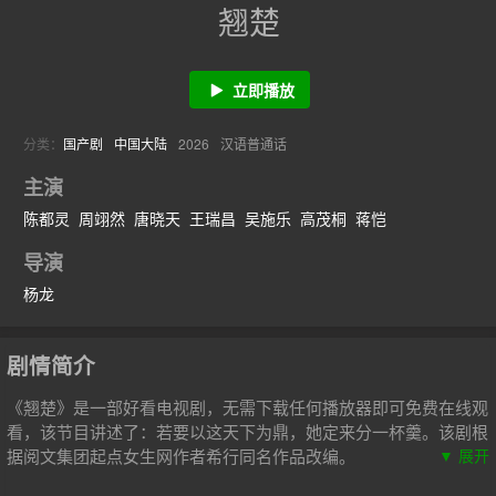
翘楚
立即播放
分类：
国产剧
中国大陆
2026
汉语普通话
主演
陈都灵
周翊然
唐晓天
王瑞昌
吴施乐
高茂桐
蒋恺
导演
杨龙
剧情简介
《翘楚》是一部好看电视剧，无需下载任何播放器即可免费在线观
看，该节目讲述了：若要以这天下为鼎，她定来分一杯羹。该剧根
据阅文集团起点女生网作者希行同名作品改编。
▼ 展开