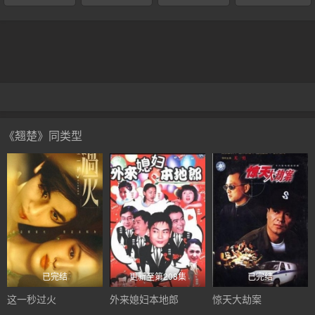
《翘楚》同类型
已完结
更新至第208集
已完结
这一秒过火
外来媳妇本地郎
惊天大劫案