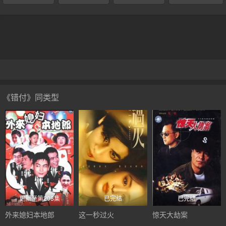
《错付》同类型
更新至第208集
已完结
已完结
外来媳妇本地郎
这一秒过火
惊天大劫案