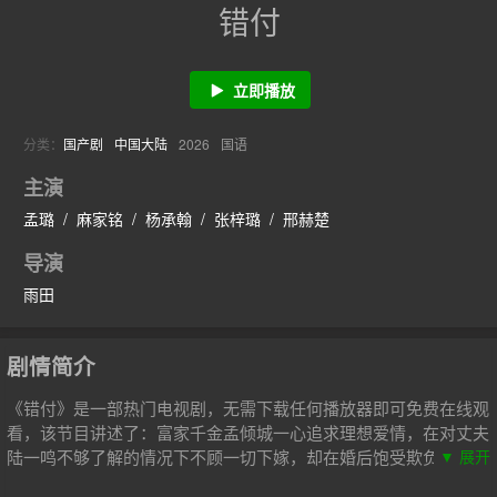
错付
立即播放
分类：
国产剧
中国大陆
2026
国语
主演
孟璐
/
麻家铭
/
杨承翰
/
张梓璐
/
邢赫楚
导演
雨田
剧情简介
《错付》是一部热门电视剧，无需下载任何播放器即可免费在线观
看，该节目讲述了：富家千金孟倾城一心追求理想爱情，在对丈夫
陆一鸣不够了解的情况下不顾一切下嫁，却在婚后饱受欺负迫害，
▼ 展开
痛苦绝望，甚至险些丧命。后在清廉正直的御史萧慕白和好友安宁