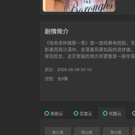
剧情简介
《怪奇退休镇第一季》是一部经典电视剧，无
新墨西哥沙漠中，坐落着风景如画的退休镇，
库珀而言，这天堂般的地方却更像是一座牢笼
物，这彻底改变了一切。山姆被社区高层视为
怪咖：一位机智的前记者、一位精神探索者、
更新：
2026-06-08 00:10
重视、被人低估的人必须团结起来，揭开退休
提醒：
全8集
美剧云
百度云
优酷云
第01集
第02集
第03集