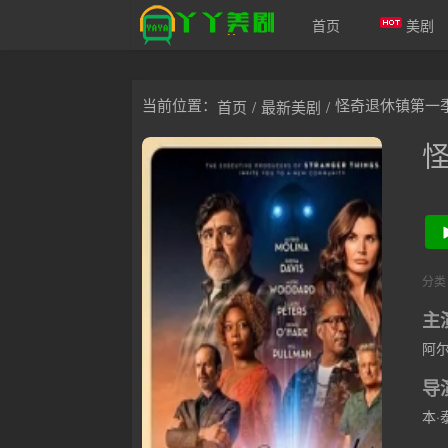
首页
美剧
爱美剧
当前位置：
怪奇退休镇第一
首页
/
最新美剧
/
分类
主
阿尔
赛斯
导
贝丝
本·