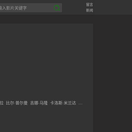
留言
新闻
拉
比尔·普尔曼
吉娜·马隆
卡洛斯·米兰达
里克·埃德尔斯坦
Mousa
Hussein
Kraish
格罗夫
马克·瓦斯康塞洛斯
埃里克·帕特里克·哈珀