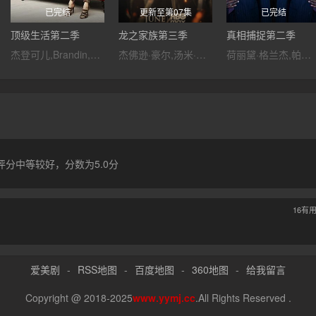
已完结
更新至第07集
已完结
顶级生活第二季
龙之家族第三季
真相捕捉第二季
杰登可儿,Brandin,Rackley,Daniel,Messier,雷丽·斯蒂尔,Steve,Ross,Danny,Crawford,卡凡·瑞斯,洁丝汀·娇丽,凯登·克劳丝,Geoff,Stirling,Jr.,Marcio,Catalano,丹妮
杰佛逊·豪尔,汤米·弗拉纳根,水野索诺娅,法比安·弗兰克尔,奥利维亚·库克,汤姆·格林-卡尼,马特·史密斯,盖尔·兰金,弗莱迪·福克斯,贝塔尼·安东尼亚,丹·福勒,伊万·米切尔,史蒂夫·图森特,詹姆斯·诺顿,瑞斯·伊凡斯,马修·尼达姆,库尔特·埃贾万,丹尼尔·法瑟斯,阿布巴卡尔·萨利姆,保罗·肯尼迪,汤姆·班尼特,艾玛·达西,菲比·坎贝尔,菲娅·萨班,哈利·科利特,基兰·比尤,克林顿·利伯蒂,阿比
荷丽黛·格兰杰,帕帕·厄希度,因迪拉·瓦玛,朗·普尔曼,本·迈尔斯,莉娅·威廉姆斯,卡文·克勒金,金妮·霍尔德,奈杰尔·林赛,安迪·尼曼,夏莉·墨菲,George Taylor,杨罗布,Joseph Arkley
分中等较好，分数为5.0分
16
有
爱美剧
-
RSS地图
-
百度地图
-
360地图
-
给我留言
Copyright @ 2018-2025
www.yymj.cc
.All Rights Reserved .