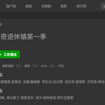
国产剧
泰剧
日韩剧
电影
排行榜
季
怪奇退休镇第一季
立即播放
：
最新美剧
地区：
美国
年份：
2026
语言：
英语
演
弗雷德·莫里纳
吉娜·戴维斯
阿尔法·伍达德
克拉克·彼得斯
丹尼斯·欧哈
·南里奇
爱丽丝·克雷梅尔堡
拉斐尔·卡索
迪·沃伦斯
小艾德·博格里
埃
演
·贝利
亚历克斯·奈特
南希·戴利
艾米莉亚·福彻
埃尔登·琼斯
哈耶斯·哈
泰勒
奥古斯丁·弗里泽尔
凯尔·帕特里克·阿尔瓦雷斯