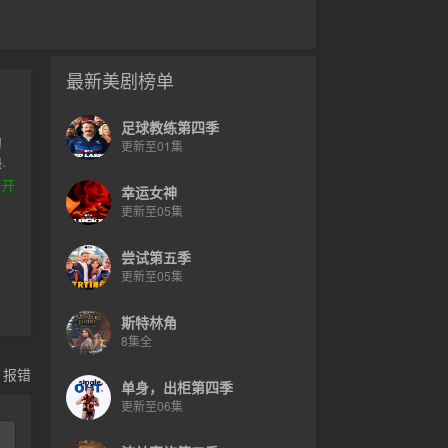
最新美剧榜单
足球教练第四季
的
更新至01集
·
怪
展开
幸运女神
里
更新至05集
被
尝试第五季
更新至05集
斯特林角
8集全
，报错
单身，出柜第四季
更新至06集