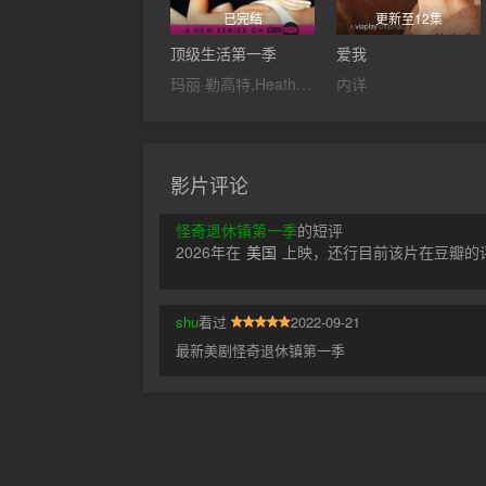
已完结
更新至12集
顶级生活第一季
爱我
玛丽·勒高特,Heather,Vandeven,克里斯塔·艾恩,Mia,Presley
内详
影片评论
怪奇退休镇第一季
的短评
2026年在
美国
上映，还行目前该片在豆瓣的评
shu
看过
2022-09-21
最新美剧怪奇退休镇第一季