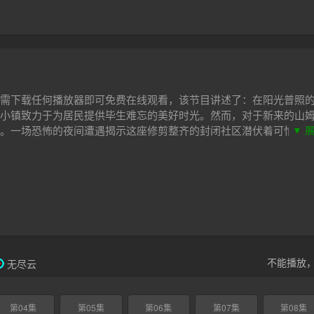
需下载任何播放器即可免费在线观看，该节目讲述了：在阳光普照
小镇致力于为居民提供毕生难忘的美好时光。然而，对于新来的山姆
。一场恐怖的夜间遭遇揭示这座修剪整齐的封闭社区潜伏着可怕的
▼ 
另外一个糊涂蛋而置之不理，他却意外地结识了一群形形色色的邻
一位愤世嫉俗的音乐经纪人以及一位走投无路的天才医生。这些不
镇深处隐藏的黑暗真相，否则就为时已晚。
不能播放
无尽云
第04集
第05集
第06集
第07集
第08集