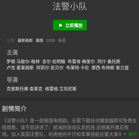
法警小队
立即播放
分类：
最新美剧
美国
2026
英语
主演
罗根·马歇尔-格林
吉尔·伯明翰
布雷肯·梅里尔
阿什·桑托斯
卢克·葛莱姆斯
阿莉尔·凯贝尔
布莱特·卡伦
摩西·布林斯·普兰提
塔坦卡·米恩斯
格雷戈里·萨拉戈萨
帕梅拉·贝赫什提
导演
阿里雷扎·米尔蒙塔泽里
麦迪森·贝斯特
约翰·福克
乔什·派珀
克里斯托弗·查莱克
格雷格·艾坦尼斯
剧情简介
《法警小队》是一部美国电视剧，无需下载任何播放器即可免费在
线观看，该节目讲述了：前海豹突击队员凯西·达顿离开黄石牧
场，加入美国法警队，利用他的牛仔和军事技能在蒙大拿州打击犯
▼ 展开