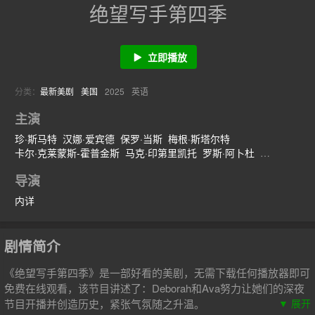
绝望写手第四季
立即播放
分类：
最新美剧
美国
2025
英语
主演
珍·斯马特
汉娜·爱宾德
保罗·当斯
梅根·斯塔尔特
卡尔·克莱蒙斯-霍普金斯
马克·印第里凯托
罗斯·阿卜杜
丹·布卡廷斯基
海伦·亨特
托尼
导演
内详
剧情简介
《绝望写手第四季》是一部好看的美剧，无需下载任何播放器即可
免费在线观看，该节目讲述了：Deborah和Ava努力让她们的深夜
节目开播并创造历史，紧张气氛随之升温。
▼ 展开