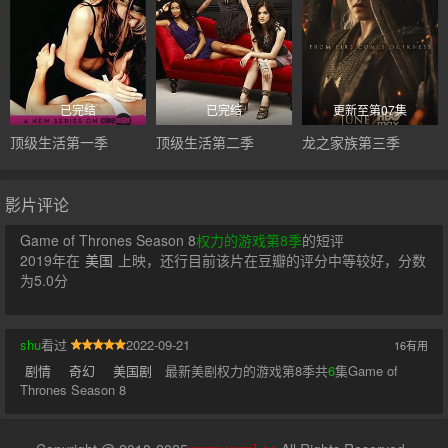
已完结
已完结
更新至第07集
顶级生活第一季
顶级生活第二季
龙之家族第三季
影片评论
Game of Thrones Season 8
权力的游戏第8季
的短评
2019年在
美国
上映，还行目前该片在豆瓣的评分中等较好，分数
为5.0分
shu
看过
2022-09-21
16
有用
剧情
奇幻
美国剧
最新美剧权力的游戏第8季共
6
集Game of
Thrones Season 8