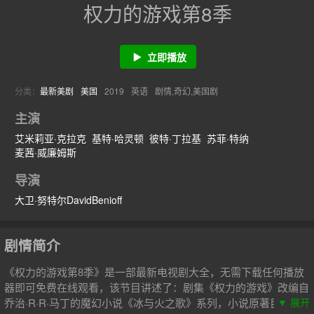
权力的游戏第8季
立即播放
分类：
最新美剧
美国
2019
英语
剧情,奇幻,美国剧
主演
艾米莉亚·克拉克
基特·哈灵顿
彼特·丁拉基
苏菲·特纳
麦茜·威廉姆斯
导演
大卫·努特尔DavidBenioff
剧情简介
《权力的游戏第8季》是一部最新电视剧大全，无需下载任何播放
器即可免费在线观看，该节目讲述了：剧集《权力的游戏》改编自
乔治·R·R·马丁的魔幻小说《冰与火之歌》系列，小说原著目前仍
▼ 展开