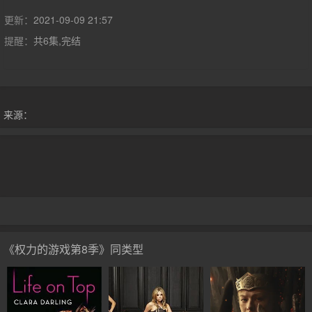
然只是完成到第五卷，第六卷《凛冬的寒风》和第七卷《春晓的梦
想》在创作中。据悉，《权力的游戏》制片人大卫·贝尼奥...#剧集
更新：
2021-09-09 21:57
《权力的游戏》改编自乔治·R·R·马丁的魔幻小说《冰与火之歌》
提醒：
共6集,完结
系列，小说原著目前仍然只是完成到第五卷，第六卷《凛冬的寒
风》和第七卷《春晓的梦想》在创作中。据悉，《权力的游戏》制
片人大卫·贝尼奥夫、DB·魏斯在去拜访作者马丁的时候，马丁就主
动介绍了最后两卷的故事梗概。在征得作者同意的情况下，大卫·
贝尼奥夫、DB·魏斯对媒体表示：“剧集《冰与火之歌》在拍完小说
来源：
前五部之后，可能就会率先拍摄原著最后两部的内容，不必等小说
出版，剧集预计会在第八季完结。”
《权力的游戏第8季》同类型