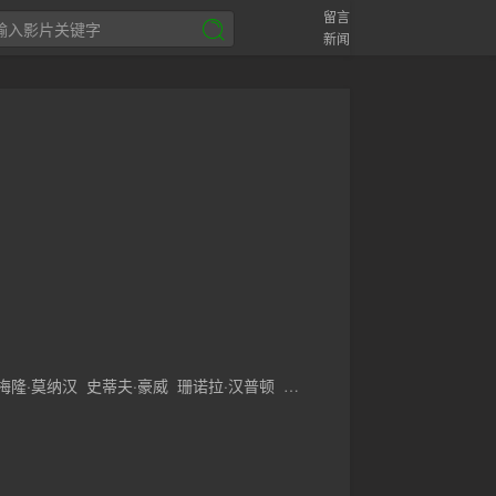
留言
新闻
梅隆·莫纳汉
史蒂夫·豪威
珊诺拉·汉普顿
诺尔·费舍