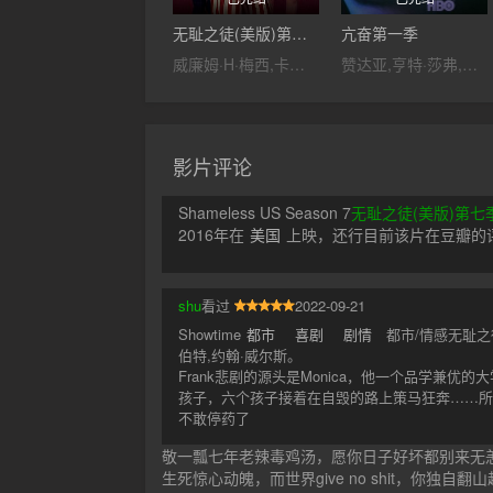
无耻之徒(美版)第一季
亢奋第一季
威廉姆·H·梅西,卡梅隆·莫纳汉,伊森·卡特科斯基,珊诺拉·汉普顿,杰瑞米·艾伦·怀特,史蒂夫·豪威,艾玛·肯尼,克里斯蒂安·艾赛亚,诺尔·费舍,凯特·迈纳
赞达亚,亨特·莎弗,雅各布·艾洛蒂,芭比·费雷拉,亚历克萨·德米,奥斯汀·艾布拉姆斯,阿尔吉·史密斯,茉德·阿帕图,西德妮·斯威尼,埃里克·迪恩,斯托姆·瑞德,安格斯·克劳德,妮卡·金,阿兰娜·乌巴赫,约翰·阿勒斯,基恩·约翰逊,卢卡斯·盖奇,崔斯坦·蒂蒙斯,布鲁斯·韦克斯勒,鲁本·达里奥,扎克·斯坦纳,泰勒·蒂蒙斯,麦肯纳·罗伯茨,诺兰·贝特曼,汉娜·诺德伯格,昆泰莎·斯文戴尔,珍妮特·桑,杰瑞
影片评论
Shameless US Season 7
无耻之徒(美版)第七
2016年在
美国
上映，还行目前该片在豆瓣的评
shu
看过
2022-09-21
Showtime
都市
喜剧
剧情
都市/情感无耻之
伯特,约翰·威尔斯。
Frank悲剧的源头是Monica，他一个品学兼
孩子，六个孩子接着在自毁的路上策马狂奔……所以这是
不敢停药了
敬一瓢七年老辣毒鸡汤，愿你日子好坏都别来无
生死惊心动魄，而世界give no shit，你独自