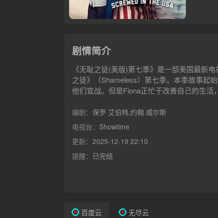
剧情简介
《无耻之徒(美版)第七季》是一部美国最新
之徒》（Shameless）第七季。本季故事
他们宣战。但是Fiona正忙于改善自己的生活，
的背叛，但她还是挺过来了。她是一个坚强的
Gallagher家的金童Lip完成了康复治
编剧：
保罗·艾伯特,约翰·威尔斯
经精神很不稳定的Ian如今有了一份正式职业
电视台：
Showtime
好母亲，即将成年的Carl必须做出一些重大决定
更新：
2025-12-19 22:10
她这个主心骨的情况下是否会分崩离析？Alicia
员的监管人。ArdenMyrin扮演无家可归的NewMoni
提醒：
已完结
的父亲Yvan。RubyModine扮演「PastyP
百度云
无尽云