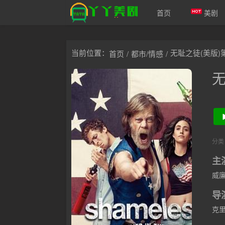
首页
美剧
爱美剧
当前位置：
无耻之徒(美版)
首页
/
都市/情感
/
无
分类
主
威廉
塔特
导
克里