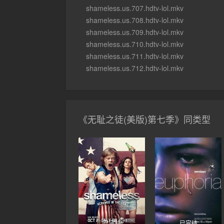
shameless.us.707.hdtv-lol.mkv
shameless.us.708.hdtv-lol.mkv
shameless.us.709.hdtv-lol.mkv
shameless.us.710.hdtv-lol.mkv
shameless.us.711.hdtv-lol.mkv
shameless.us.712.hdtv-lol.mkv
《无耻之徒(美版)第七季》同类型
已完结
已完结