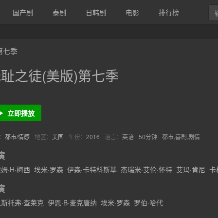
国产剧
泰剧
日韩剧
电影
排行榜
第七季
耻之徒(美版)第七季
立即播放
：
都市/情感
地区：
美国
年份：
2016
语言：
英语
50分钟
都市,喜剧,剧情
演
姆·H·梅西
埃米·罗森
伊森·卡特科斯基
杰瑞米·艾伦·怀特
艾玛·肯尼
卡
·艾灵顿
布兰登·西姆斯
伊西多拉·格瑞新特
约翰·赫宁甘
艾丽莎·科波拉
演
斯托弗·查莱克
伊恩·B·麦克唐纳
埃米·罗森
罗伯·哈代