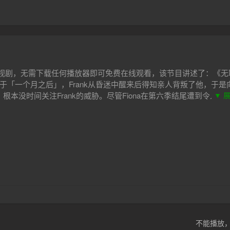
电视剧，无需下载任何播放器即可免费在线观看，该节目讲述了：《无
起始于「一个月之后」，Frank从昏迷中醒来后得知亲人背叛了他，于是
根本没时间关注Frank的威胁。尽管Fiona在第六季结尾遭到令人伤
▼ 
战士，没有什么能阻挡她追求新生活的努力——包括她的家人。
疗，带着对酗酒问题的新认识回来了，他对自己的前景表示悲观。与之相反，
（急救员），还收获了令人满意的爱情。Debbie仍然不知道如何做一
。Fiona决心自己要活出个人样来，但是Gallagher家的其他人在没
Coppola扮演严肃的蓝领女性Sue，和Ian一起工作。她担任一群急
ca/Delores，与Frank发生了关系。PashaLychnikoff扮演Svetlan
ies」馅饼餐厅新来的女服务员Sierra，Fiona刚刚成为餐厅的经理。
不能播放