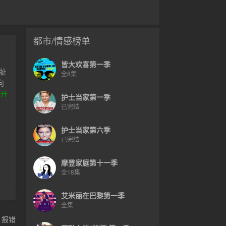
都市/情感榜单
皆大欢喜第一季
耻
全8集
向
心
展开
护士当家第一季
已完结
曾
个
护士当家第六季
有
已完结
救
a
摩登家庭第十一季
全18集
艾米丽在巴黎第一季
全集
，报错