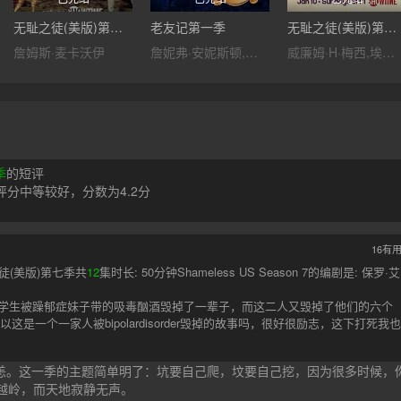
无耻之徒(美版)第二季
老友记第一季
无耻之徒(美版)第六季
詹姆斯·麦卡沃伊
詹妮弗·安妮斯顿,柯特妮·考克斯,丽莎·库卓,马特·勒布朗,马修·派瑞,大卫·休默,詹姆斯·迈克尔·泰勒
威廉姆·H·梅西,埃米·罗森,杰瑞米·艾伦·怀特,伊森·卡特科斯基,卡梅隆·莫纳汉,艾玛·肯尼,史蒂夫·豪威,珊诺拉·汉普顿,德蒙特·莫罗尼,艾米莉·贝吉尔,诺尔·费舍,迈克尔·帕特里克·麦克吉尔,艾玛·格林威尔,妮科尔·布鲁姆,史蒂夫·卡兹,泰勒·贾克布·摩尔,萨莎·亚历山大,阿兰·罗森伯格,卢卡·奥利尔,杰夫·皮埃尔,迈克尔·瑞利·伯克,雪琳·芬,威尔·萨索,伊西多拉·格瑞新特,布兰登·西姆斯
季
的短评
分中等较好，分数为4.2分
16
有
徒(美版)第七季共
12
集时长: 50分钟Shameless US Season 7的编剧是: 保罗·艾
优的大学生被躁郁症妹子带的吸毒酗酒毁掉了一辈子，而这二人又毁掉了他们的六个
一个一家人被bipolardisorder毁掉的故事吗，很好很励志，这下打死我也
恙。这一季的主题简单明了：坑要自己爬，坟要自己挖，因为很多时候，
翻山越岭，而天地寂静无声。