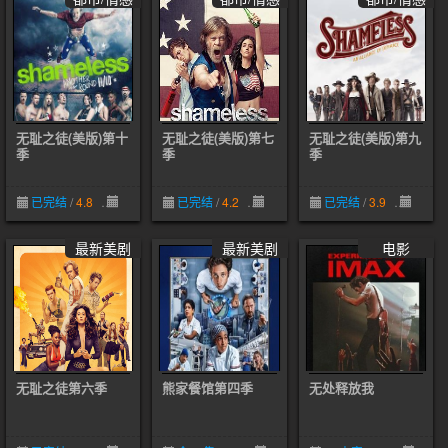
无耻之徒(美版)第十
无耻之徒(美版)第七
无耻之徒(美版)第九
季
季
季
已完结
/
4.8
12-19
已完结
/
4.2
12-19
已完结
/
3.9
12-19
最新美剧
最新美剧
电影
无耻之徒第六季
熊家餐馆第四季
无处释放我