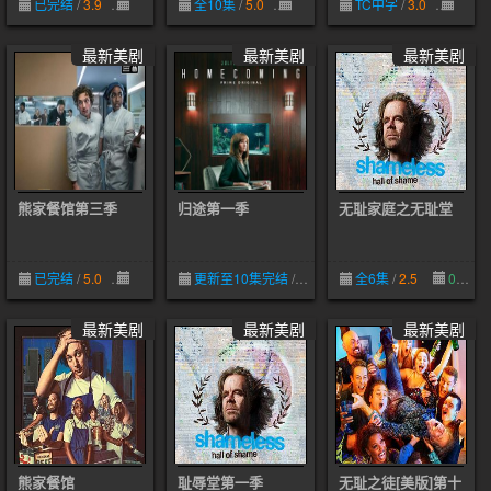
已完结
/
3.9
10-30
全10集
/
5.0
10-30
TC中字
/
3.0
10-3
最新美剧
最新美剧
最新美剧
熊家餐馆第三季
归途第一季
无耻家庭之无耻堂
已完结
/
5.0
06-28
更新至10集完结
/
5.0
05-09
全6集
/
2.5
09-27
最新美剧
最新美剧
最新美剧
熊家餐馆
耻辱堂第一季
无耻之徒[美版]第十