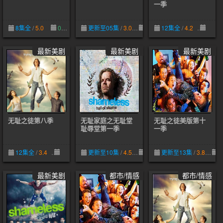
一季
8集全
/
5.0
09-01
更新至05集
/
3.0
02-19
12集全
/
4.2
02-19
最新美剧
最新美剧
最新美剧
无耻之徒第八季
无耻家庭之无耻堂
无耻之徒美版第十
耻辱堂第一季
一季
12集全
/
3.4
02-19
更新至10集
/
4.5
02-19
更新至13集
/
3.8
0
最新美剧
都市/情感
都市/情感