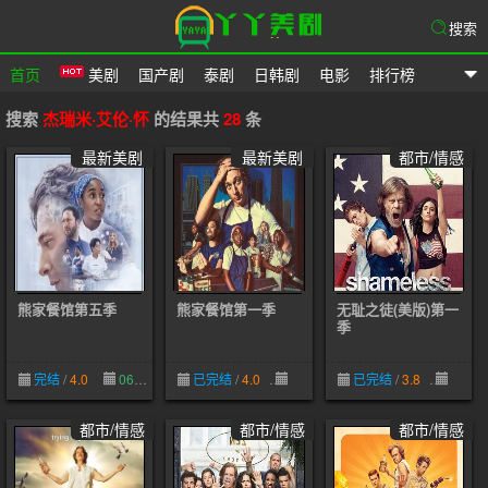
搜索
首页
美剧
国产剧
泰剧
日韩剧
电影
排行榜
爱美剧
搜索
杰瑞米·艾伦·怀
的结果共
28
条
最新美剧
最新美剧
都市/情感
熊家餐馆第五季
熊家餐馆第一季
无耻之徒(美版)第一
季
完结
/
4.0
06-28
已完结
/
4.0
05-22
已完结
/
3.8
12-19
都市/情感
都市/情感
都市/情感