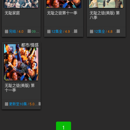
无耻家庭
无耻之徒第十一季
无耻之徒(美版) 第
八季
完结
/
4.0
09-10
12集全
/
4.9
09-10
12集全
/
4.8
03-31
都市/情感
无耻之徒(美版) 第
十一季
更新至10集
/
5.0
03-30
1