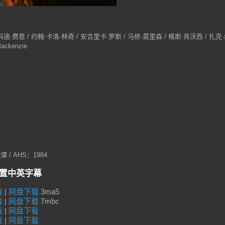
科迪·费恩 / 约翰·卡洛·林奇 / 安吉里卡·罗斯 / 马修·莫里森 / 格斯·肯沃西 / 扎克
ackenzie
 / AHS：1984
内置中英字幕
载
|
网盘下载
3ma5
载
|
网盘下载
7mbc
载
|
网盘下载
载
|
网盘下载