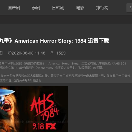
国产剧
泰剧
日韩剧
电影
排行榜
merican Horror Story: 1984 迅雷下载
剧
2020-08-08 11:48
1529
019)FX：將於今年秋季回歸的《美國恐怖故事》（American Horror Story）正式公布第九季劇名為《AHS 198
將會充滿 80 年代虐殺片（slasher film，或譯殺人魔電影、砍殺電影）的氛圍。
跑開場，後方一名未見容貌的殺人魔緊追在後。驚慌的女子好不容易跑到一處木屋關上門，但在鬆了一口氣後
色樣式出現，宣告与9月18日回归。