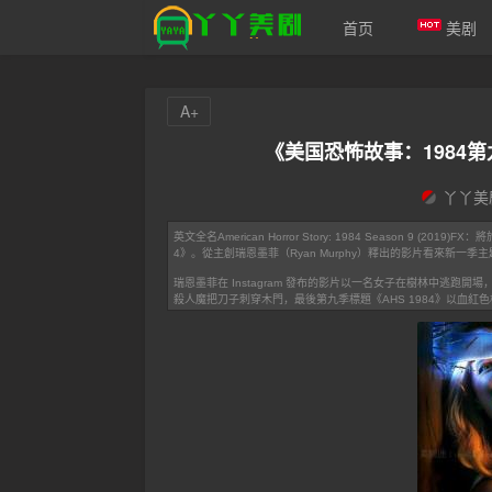
首页
美剧
A+
爱美剧
《美国恐怖故事：1984第九季》A
丫丫美
英文全名American Horror Story: 1984 Season 9 (2
4》。從主創瑞恩墨菲（Ryan Murphy）釋出的影片看來新一季主題
瑞恩墨菲在 Instagram 發布的影片以一名女子在樹林中逃
殺人魔把刀子刺穿木門，最後第九季標題《AHS 1984》以血紅