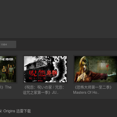
：1984
》The
《呪怨：呪いの家 / 咒怨：
《恐怖大师第一至二季》
诅咒之家第一季》JU..
Masters Of Ho..
Origins 迅雷下载