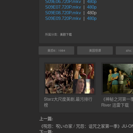
S09E06.720P.mkv
|
480p
S09E07.720P.mkv
|
480p
S09E08.720P.mkv
| 480p
S09E09.720P.mkv
|
480p
所属分类：
美剧下载
美恐9：1984
美国怪谭
ahs
Starz大尺度美剧,最污排行
《神秘之河第一季
榜
River 迅雷下载
上一篇:
《呪怨：呪いの家 / 咒怨：诅咒之家第一季》JU-ON: 
下一篇: