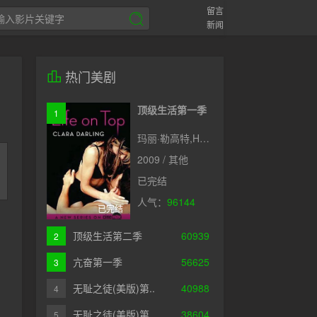
留言
新闻
热门美剧
顶级生活第一季
1
玛丽·勒高特,Heather,Vandeven,克里斯塔·艾恩,Mia,Presley
2009 / 其他
已完结
，
人气：
96144
已完结
顶级生活第二季
60939
2
亢奋第一季
56625
3
无耻之徒(美版)第..
40988
4
无耻之徒(美版)第..
38604
5