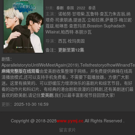
分类：
泰剧
泰国
2022
泰语
主演：
诺帕努·甘塔柴,瓦鲁特·查瓦力朱吉翁,纳
塔奇·司隶朋通,提迪瓦·立帕拉赛,萨曼莎·梅兰妮·
蔻兹,帕琳恩·查恩玛浓,Bosston Suphadach
Wilairat,帕西特·本朋沙瓦
导演：
西瓦·栓玛类固
备注：
更新至第12集
剧情：
AparallelstorytoUntilWeMeetAgain(2019).TellsthestoryofhowWinand
麻绳完整版在线观看
由爱美剧收集整理于网络，并免费提供
麻绳
在线高
清播放模式,还可以支持手机免费看，不需要下载播放器，方便广大影
迷。这里有搞笑的、可以舒缓压力增添快乐的喜剧片和综艺节目，有好
看的动作片和科幻片、有经典的港台剧和浪漫的日韩剧,还有美剧迷们最
喜欢的欧美剧,请记住
爱美剧
,我们以最丰富影视节目回馈大家!
更新：
2025-10-30 16:59
Copyright @ 2018-2025
www.yymj.cc
.All Rights Reserved .
留言求片