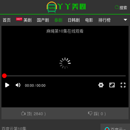
搜索
首页
美剧
国产剧
泰剧
日韩剧
电影
排行榜
爱美剧
麻绳第10集在线观看
顶(
2840
)
踩(
0
)
百度云第10集
百度云