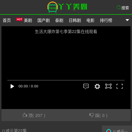
搜索
首页
美剧
国产剧
泰剧
日韩剧
电影
排行榜
爱美剧
生活大爆炸第七季第22集在线观看
顶(
207
)
踩(
0
)
八戒云第22集
八戒云