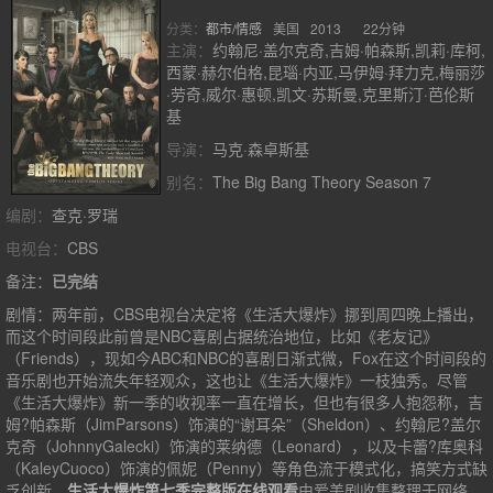
分类：
都市/情感
美国
2013
22分钟
主演：
约翰尼·盖尔克奇,吉姆·帕森斯,凯莉·库柯,
西蒙·赫尔伯格,昆瑙·内亚,马伊姆·拜力克,梅丽莎
·劳奇,威尔·惠顿,凯文·苏斯曼,克里斯汀·芭伦斯
基
导演：
马克·森卓斯基
别名：
The Big Bang Theory Season 7
编剧：
查克·罗瑞
电视台：
CBS
备注：
已完结
剧情：
两年前，CBS电视台决定将《生活大爆炸》挪到周四晚上播出，
而这个时间段此前曾是NBC喜剧占据统治地位，比如《老友记》
（Friends），现如今ABC和NBC的喜剧日渐式微，Fox在这个时间段的
音乐剧也开始流失年轻观众，这也让《生活大爆炸》一枝独秀。尽管
《生活大爆炸》新一季的收视率一直在增长，但也有很多人抱怨称，吉
姆?帕森斯（JimParsons）饰演的“谢耳朵”（Sheldon）、约翰尼?盖尔
克奇（JohnnyGalecki）饰演的莱纳德（Leonard），以及卡蕾?库奥科
（KaleyCuoco）饰演的佩妮（Penny）等角色流于模式化，搞笑方式缺
乏创新。
生活大爆炸第七季完整版在线观看
由爱美剧收集整理于网络，