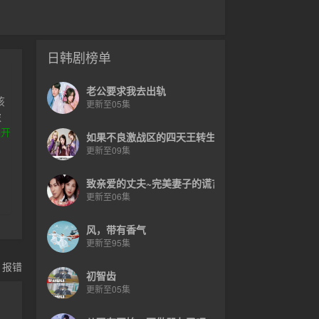
日韩剧榜单
老公要求我去出轨
该
更新至05集
浓
凌
展开
如果不良激战区的四天王转生成了偶像团体
的
更新至09集
眠
致亲爱的丈夫~完美妻子的谎言~
更新至06集
风，带有香气
更新至95集
，报错
初智齿
更新至05集