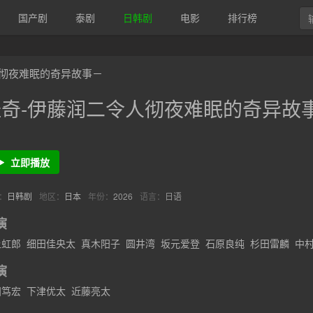
国产剧
泰剧
日韩剧
电影
排行榜
人彻夜难眠的奇异故事－
怪奇-伊藤润二令人彻夜难眠的奇异故
立即播放
：
日韩剧
地区：
日本
年份：
2026
语言：
日语
演
上虹郎
细田佳央太
真木阳子
圆井湾
坂元爱登
石原良纯
杉田雷麟
中
松祐里
演
田笃宏
下津优太
近藤亮太