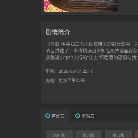
剧情简介
《怪奇-伊藤润二令人彻夜难眠的奇异故事－
节目讲述了：本作精选日本知名恐怖漫画家伊
雾弥漫小镇中流行的“辻占”所隐藏的恐惧与
女孩》《偷脸人》《父亲的心》《记忆》《二
离别》等13个怪异故事。由伊藤润二的惊悚
更新：
2026-08-07 22:10
的奇妙恐怖体验。
提醒：
更新至第05集
百度云
优酷云
第01集
第02集
第03集