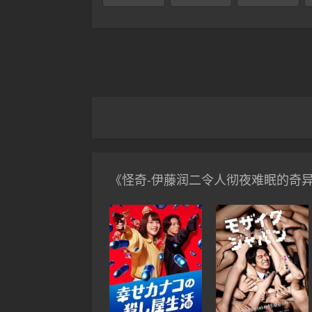
《怪奇-伊藤润二令人彻夜难眠的奇