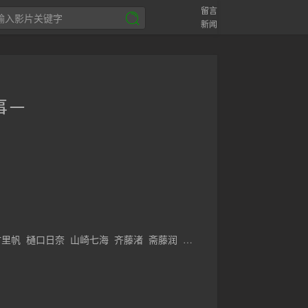
留言
新闻
事－
村里帆
樋口日奈
山崎七海
齐藤渚
斋藤润