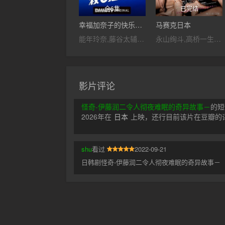
全6集
已完结
幸福加奈子的快乐杀手生活
马赛克日本
能年玲奈,藤谷太辅,矢本悠马,山崎纮菜,菅井友香,菅田俊,木村多江,渡部笃郎
永山绚斗,高桥一生,浜川文美江
影片评论
怪奇-伊藤润二令人彻夜难眠的奇异故事－
的短
2026年在
日本
上映，还行目前该片在豆瓣的评
shu
看过
2022-09-21
日韩剧怪奇-伊藤润二令人彻夜难眠的奇异故事－