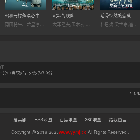
完结
已完结
更新至第06集
昭和元禄落语心中
沉默的舰队
毛骨悚然的恋爱
冈田将生、龙星凉、成海璃子、大政绚、山崎育三郎
大泽隆夫,玉木宏,上户彩,中村伦也,江口洋介,水川麻美,中山裕介,中村苍,笹野高史,夏川结衣,酒向芳,桥爪功,アレクス・ポーノヴィッチ
朴恩斌,梁世宗,邕圣祐
评
分中等较好，分数为3.0分
16
有
爱美剧
-
RSS地图
-
百度地图
-
360地图
-
给我留言
Copyright @ 2018-2025
www.yymj.cc
.All Rights Reserved .