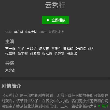
云秀行
立即播放
分类：
国产剧
中国大陆
2026
汉语普通话
主演
李一桐
黑子
王以纶
鲍大志
尹铸胜
曾舜晞
张晞临
邓为
代露娃
简宇熙
邓孝慈
程泓鑫
范静雯
田嘉瑞
导演
朱少杰
剧情简介
《云秀行》是一部电视剧在线看，无需下载任何播放器即可免费在
线观看，该节目讲述了：在传说中的九城，名门穷小姐范云和白切
黑城主齐峥从彼此试探到相互信任，二人一路披荆斩棘为民谋利，
▼ 展开