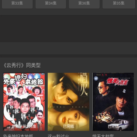
第33集
第34集
第36集
第35集
《云秀行》同类型
更新至第208集
已完结
已完结
外来媳妇本地郎
这一秒过火
惊天大劫案