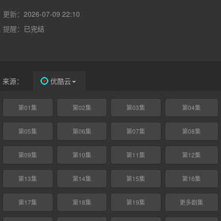
最终收获友谊与爱情；范云也助齐峥平天下破陈规，解决九城危
机，携手为民打造繁荣九城。
更新：
2026-07-09 22:10
提醒：
已完结
来源：
优酷云
第01集
第02集
第03集
第04集
第05集
第06集
第07集
第08集
第09集
第10集
第11集
第12集
第13集
第14集
第15集
第16集
第17集
第18集
第19集
更多剧集