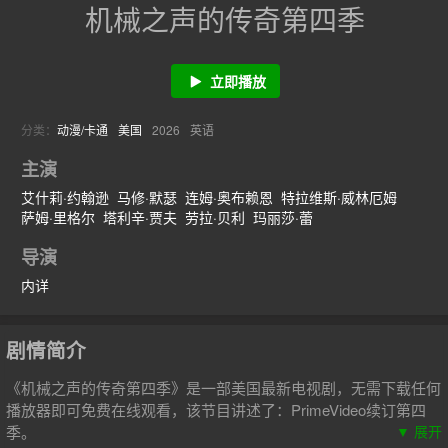
机械之声的传奇第四季
立即播放
分类：
动漫/卡通
美国
2026
英语
主演
艾什莉·约翰逊
马修·默瑟
连姆·奥布赖恩
特拉维斯·威林厄姆
萨姆·里格尔
塔利辛·贾夫
劳拉·贝利
玛丽莎·蕾
导演
内详
剧情简介
《机械之声的传奇第四季》是一部美国最新电视剧，无需下载任何
播放器即可免费在线观看，该节目讲述了：PrimeVideo续订第四
季。
▼ 展开