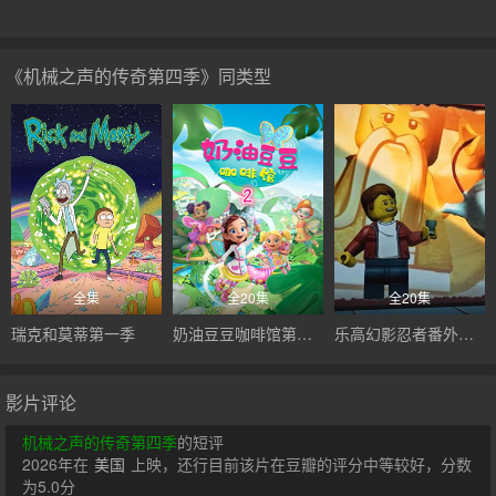
《机械之声的传奇第四季》同类型
全集
全20集
全20集
瑞克和莫蒂第一季
奶油豆豆咖啡馆第二季
乐高幻影忍者番外篇：吴大师的茶铺
影片评论
机械之声的传奇第四季
的短评
2026年在
美国
上映，还行目前该片在豆瓣的评分中等较好，分数
为5.0分