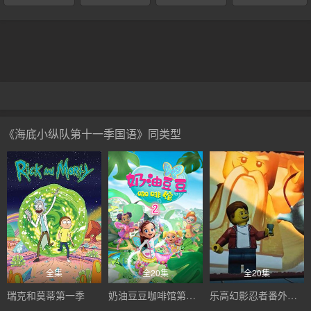
《海底小纵队第十一季国语》同类型
全集
全20集
全20集
瑞克和莫蒂第一季
奶油豆豆咖啡馆第二季
乐高幻影忍者番外篇：吴大师的茶铺