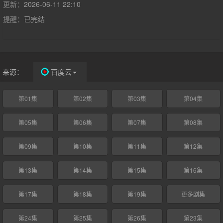
草原犬鼠、熊猫等动物，处理海鼻涕、森林大火等问题；还探索洞
更新：
2026-06-11 22:10
穴、见证物种迁徙，传递环保、合作与勇气的理念，强化生态保护
提醒：
已完结
意识。
来源：
百度云
第01集
第02集
第03集
第04集
第05集
第06集
第07集
第08集
第09集
第10集
第11集
第12集
第13集
第14集
第15集
第16集
第17集
第18集
第19集
更多剧集
第24集
第25集
第26集
第23集