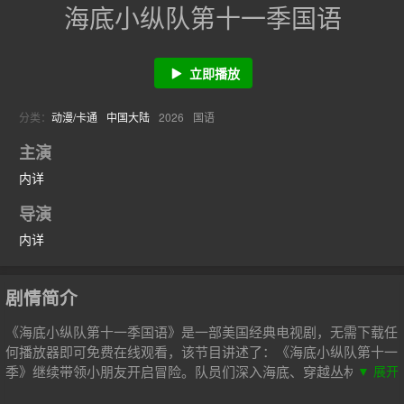
海底小纵队第十一季国语
立即播放
分类：
动漫/卡通
中国大陆
2026
国语
主演
内详
导演
内详
剧情简介
《海底小纵队第十一季国语》是一部美国经典电视剧，无需下载任
何播放器即可免费在线观看，该节目讲述了：《海底小纵队第十一
季》继续带领小朋友开启冒险。队员们深入海底、穿越丛林、探索
▼ 展开
极地，救助各类动物。在北极应对雷暴，助丽色凤头燕鸥回归；护