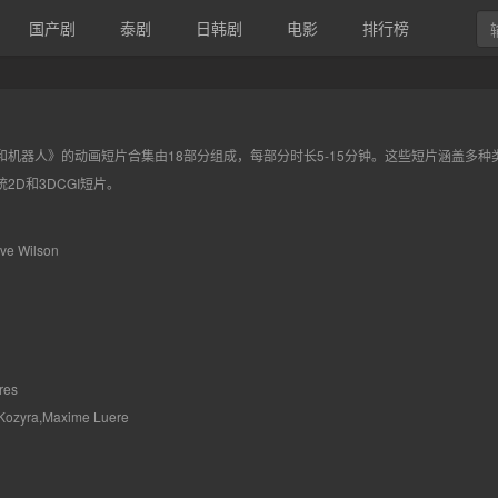
国产剧
泰剧
日韩剧
电影
排行榜
和机器人》的动画短片合集由18部分组成，每部分时长5-15分钟。这些短片涵盖多
2D和3DCGI短片。
 Wilson
res
ozyra,Maxime Luere