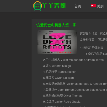
首页
美剧
爱美剧
爱死亡和机器人第一季
这部名为《爱，死亡
含多种形式，包括传统
18部短片导演列表：
1.桑尼的优势 Dave
2.三个机器人 Víctor Maldonado&Alfredo Torres
3.证人 Alberto Mielgo
4.机动装甲 Franck Balson
5.噬魂者 Owen Sullivan
6.当酸奶统治世界 Victor Maldonado & Alfredo Tor
7.裂缝以外 Leon Berlue,Dominique Boidin,Remi K
8.祝有好的收获 Oliver Thomas
9.垃圾场 Javier Recio Gracia