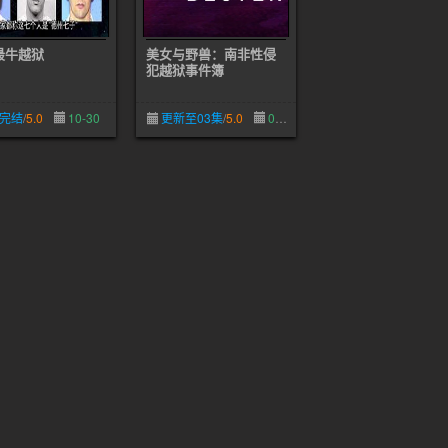
最牛越狱
美女与野兽：南非性侵
犯越狱事件簿
完结
/
5.0
10-30
更新至03集
/
5.0
09-16