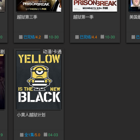
越狱第三季
越狱第一季
美国
30
已完结
/
4.2
10-30
已完结
/
4.4
10-30
已
美剧
动漫/卡通
小黄人越狱计划
19
全1集
/
5.0
04-03