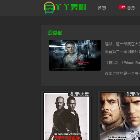
首页
美剧
爱美剧
越狱
越狱，这一部我在大
随着第二三季到最后
《越狱》（Priso
该剧讲述的是一个关
犯罪/历史
犯罪/