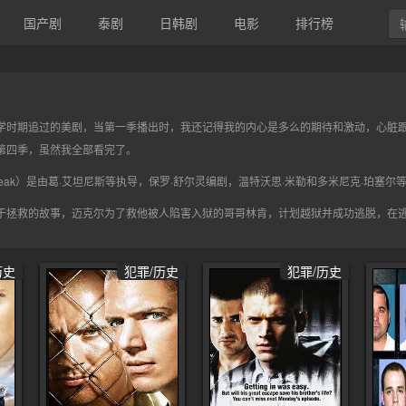
国产剧
泰剧
日韩剧
电影
排行榜
学时期追过的美剧，当第一季播出时，我还记得我的内心是多么的期待和激动，心脏
第四季，虽然我全部看完了。
n Break）是由葛·艾坦尼斯等执导，保罗·舒尔灵编剧，温特沃思·米勒和多米尼克·珀塞
于拯救的故事，迈克尔为了救他被人陷害入狱的哥哥林肯，计划越狱并成功逃脱，在逃
历史
犯罪/历史
犯罪/历史