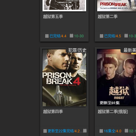
越狱第五季
越狱第二季
已完结
/
4.4
10-30
已完结
/
4.5
10-
犯罪/历史
最新
越狱第四季
越狱第二季[俄版]
更新至22集完结
/
4.2
05-09
16集全
/
4.0
02-