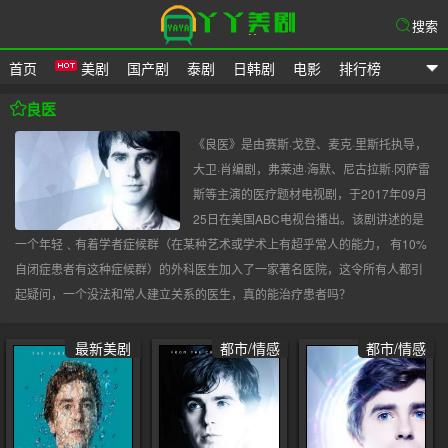
搜索
首页
美剧
国产剧
泰剧
日韩剧
电影
排行榜
爱美剧
良医
《良医》是由赛斯·戈登、麦克·里斯托执导，
大卫·肖编剧，弗莱迪·海默、尼古拉斯·冈萨雷
斯等主演的医疗题材电视剧，于2017年09月
25日在美国ABC电视台播出。该剧讲述的是
一个年轻﹑有着学者症候群（在某种艺术或学术上有超乎常人的能力， 有10%
自闭症患者有这种症候群）的外科医生加入了一家著名医院，这令所有人都引
起疑问，一个没法和常人建立关系的医生，真的能治疗患者吗？
最新美剧
都市/情感
都市/情感