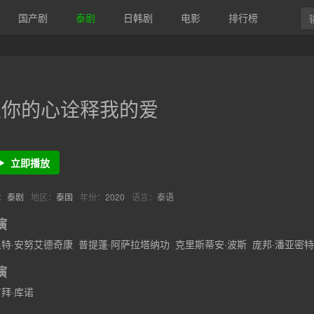
国产剧
泰剧
日韩剧
电影
排行榜
以你的心诠释我的爱
立即播放
：
泰剧
地区：
泰国
年份：
2020
语言：
泰语
演
特·安努艾德奇康
普提蓬·阿萨拉塔纳功
克里斯蒂安·波斯
庞邦·潘亚密特
演
拜·库诺