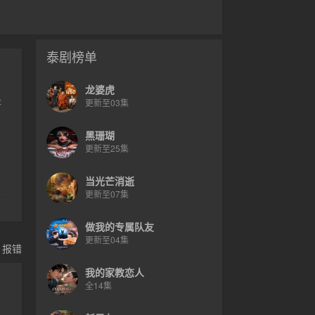
泰剧榜单
龙婆虎
是
更新至03集
黑珊瑚
更新至25集
当光芒消逝
更新至07集
做我的专属队友
更新至04集
，报错
我的家教恋人
全14集