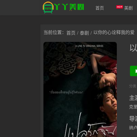
首页
美剧
爱美剧
当前位置：
以你的心诠释我的爱
首页
/
泰剧
/
分类
主
克里
导
纳卢